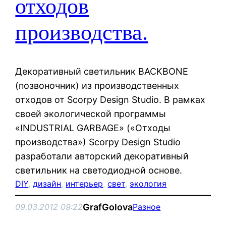
отходов
производства.
Декоративный светильник BACKBONE
(позвоночник) из производственных
отходов от Scorpy Design Studio. В рамках
своей экологической программы
«INDUSTRIAL GARBAGE» («Отходы
производства») Scorpy Design Studio
разработали авторский декоративный
светильник на светодиодной основе.
DIY
, 
дизайн
, 
интерьер
, 
свет
, 
экология
GrafGolova
09.03.2012 09:22
Разное