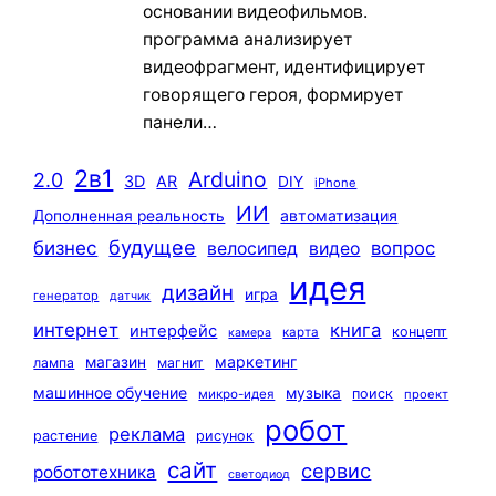
основании видеофильмов.
программа анализирует
видеофрагмент, идентифицирует
говорящего героя, формирует
панели…
2в1
Arduino
2.0
3D
AR
DIY
iPhone
ИИ
автоматизация
Дополненная реальность
будущее
бизнес
вопрос
велосипед
видео
идея
дизайн
игра
генератор
датчик
интернет
книга
интерфейс
концепт
карта
камера
маркетинг
магазин
лампа
магнит
машинное обучение
музыка
поиск
микро-идея
проект
робот
реклама
растение
рисунок
сайт
сервис
робототехника
светодиод