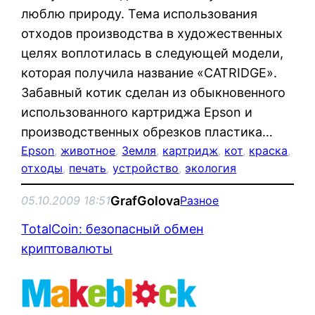
люблю природу. Тема использования
отходов производства в художественных
целях воплотилась в следующей модели,
которая получила название «CATRIDGE».
Забавный котик сделан из обыкновенного
использованного картриджа Epson и
производственных обрезков пластика…
Epson
, 
животное
, 
Земля
, 
картридж
, 
кот
, 
краска
, 
отходы
, 
печать
, 
устройство
, 
экология
GrafGolova
05.10.2009 18:51
Разное
TotalCoin: безопасный обмен
криптовалюты