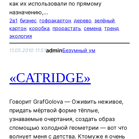
как их использовали по прямому
назначению,…
2в1
, 
бизнес
, 
гофракартон
, 
дерево
, 
зелёный
, 
картон
, 
коробка
, 
прорастать
, 
семена
, 
тренд
, 
экология
admin
11.05.2010 11:51
Безумный ум
«CATRIDGE»
Говорит GrafGolova — Оживить неживое,
придать мёртвой форме тёплые,
узнаваемые очертания, создать образ
спомощью холодной геометрии — вот что
волнует меня с детства. Ктомуже я очень