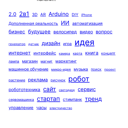
2в1
Arduino
2.0
3D
AR
DIY
iPhone
ИИ
автоматизация
Дополненная реальность
будущее
бизнес
вопрос
велосипед
видео
идея
дизайн
игра
генератор
датчик
интернет
книга
интерфейс
концепт
карта
камера
маркетинг
магазин
лампа
магнит
машинное обучение
музыка
поиск
микро-идея
проект
робот
реклама
растение
рисунок
сайт
сервис
робототехника
светодиод
стартап
тренд
стимпанк
сервомашинка
управление
часы
электричество