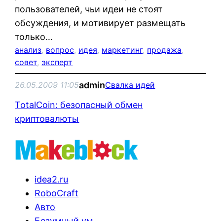
пользователей, чьи идеи не стоят
обсуждения, и мотивирует размещать
только…
анализ
, 
вопрос
, 
идея
, 
маркетинг
, 
продажа
, 
совет
, 
эксперт
admin
26.05.2009 11:05
Свалка идей
TotalCoin: безопасный обмен
криптовалюты
idea2.ru
RoboCraft
Авто
Безумный ум