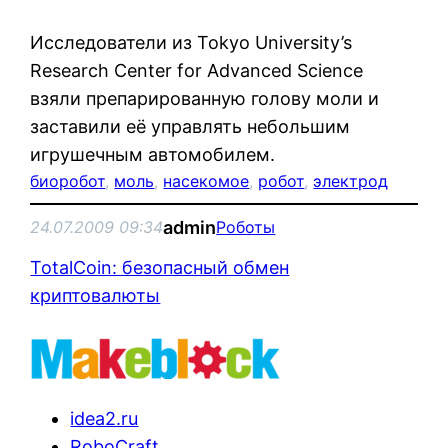
Исследователи из Tokyo University’s
Research Center for Advanced Science
взяли препарированную голову моли и
заставили её управлять небольшим
игрушечным автомобилем.
биоробот
, 
моль
, 
насекомое
, 
робот
, 
электрод
admin
24.07.2009 09:34
Роботы
TotalCoin: безопасный обмен
криптовалюты
idea2.ru
RoboCraft