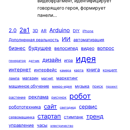
видеофрагмент, идентифицирует
говорящего героя, формирует
панели…
2в1
Arduino
2.0
3D
AR
DIY
iPhone
ИИ
автоматизация
Дополненная реальность
будущее
бизнес
вопрос
велосипед
видео
идея
дизайн
игра
генератор
датчик
интернет
книга
интерфейс
концепт
карта
камера
маркетинг
магазин
лампа
магнит
машинное обучение
музыка
поиск
микро-идея
проект
робот
реклама
растение
рисунок
сайт
сервис
робототехника
светодиод
стартап
тренд
стимпанк
сервомашинка
управление
часы
электричество