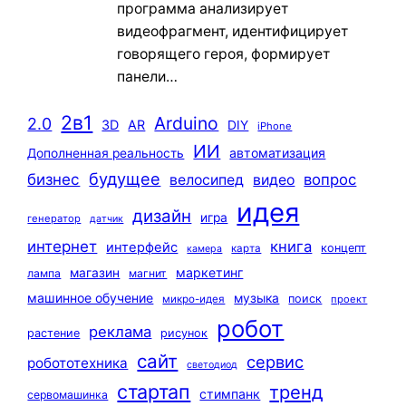
программа анализирует
видеофрагмент, идентифицирует
говорящего героя, формирует
панели…
2в1
Arduino
2.0
3D
AR
DIY
iPhone
ИИ
автоматизация
Дополненная реальность
будущее
бизнес
вопрос
велосипед
видео
идея
дизайн
игра
генератор
датчик
интернет
книга
интерфейс
концепт
карта
камера
маркетинг
магазин
лампа
магнит
машинное обучение
музыка
поиск
микро-идея
проект
робот
реклама
растение
рисунок
сайт
сервис
робототехника
светодиод
стартап
тренд
стимпанк
сервомашинка