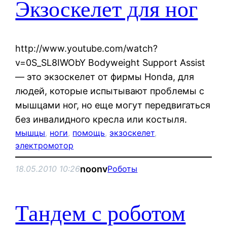
Экзоскелет для ног
http://www.youtube.com/watch?
v=0S_SL8IWObY Bodyweight Support Assist
— это экзоскелет от фирмы Honda, для
людей, которые испытывают проблемы с
мышцами ног, но еще могут передвигаться
без инвалидного кресла или костыля.
мышцы
, 
ноги
, 
помощь
, 
экзоскелет
, 
электромотор
noonv
18.05.2010 10:26
Роботы
Тандем с роботом