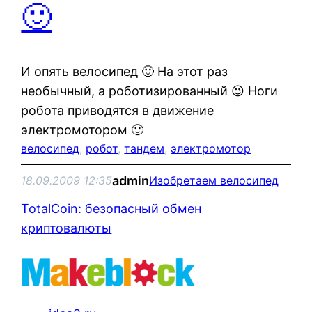
🙂
И опять велосипед 🙂 На этот раз
необычный, а роботизированный 😉 Ноги
робота приводятся в движение
электромотором 🙂
велосипед
, 
робот
, 
тандем
, 
электромотор
admin
18.09.2009 12:35
Изобретаем велосипед
TotalCoin: безопасный обмен
криптовалюты