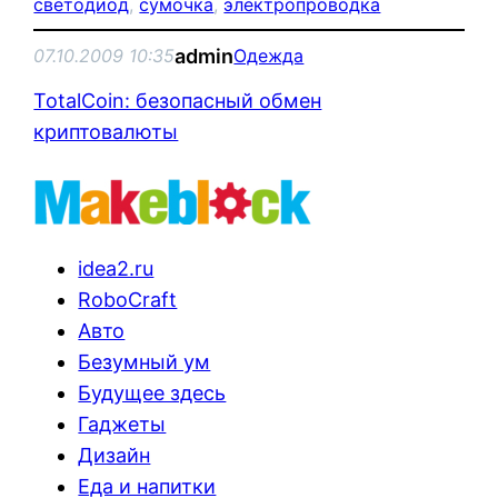
светодиод
, 
сумочка
, 
электропроводка
admin
07.10.2009 10:35
Одежда
TotalCoin: безопасный обмен
криптовалюты
idea2.ru
RoboCraft
Авто
Безумный ум
Будущее здесь
Гаджеты
Дизайн
Еда и напитки