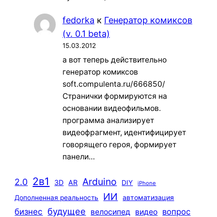
fedorka
к
Генератор комиксов
(v. 0.1 beta)
15.03.2012
а вот теперь действительно
генератор комиксов
soft.compulenta.ru/666850/
Странички формируются на
основании видеофильмов.
программа анализирует
видеофрагмент, идентифицирует
говорящего героя, формирует
панели…
2в1
Arduino
2.0
3D
AR
DIY
iPhone
ИИ
автоматизация
Дополненная реальность
будущее
бизнес
вопрос
велосипед
видео