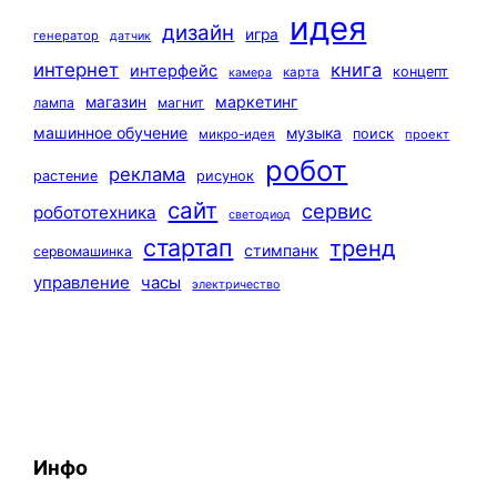
идея
дизайн
игра
генератор
датчик
интернет
книга
интерфейс
концепт
карта
камера
маркетинг
магазин
лампа
магнит
машинное обучение
музыка
поиск
микро-идея
проект
робот
реклама
растение
рисунок
сайт
сервис
робототехника
светодиод
стартап
тренд
стимпанк
сервомашинка
управление
часы
электричество
Инфо