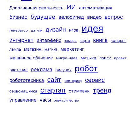
ИИ
автоматизация
Дополненная реальность
будущее
бизнес
вопрос
велосипед
видео
идея
дизайн
игра
генератор
датчик
интернет
книга
интерфейс
концепт
карта
камера
маркетинг
магазин
лампа
магнит
машинное обучение
музыка
поиск
микро-идея
проект
робот
реклама
растение
рисунок
сайт
сервис
робототехника
светодиод
стартап
тренд
стимпанк
сервомашинка
управление
часы
электричество