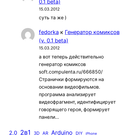
0.1 beta)
15.03.2012
суть та же )
fedorka
к
Генератор комиксов
(v. 0.1 beta)
15.03.2012
а вот теперь действительно
генератор комиксов
soft.compulenta.ru/666850/
Странички формируются на
основании видеофильмов.
программа анализирует
видеофрагмент, идентифицирует
говорящего героя, формирует
панели…
2в1
Arduino
2.0
3D
AR
DIY
iPhone