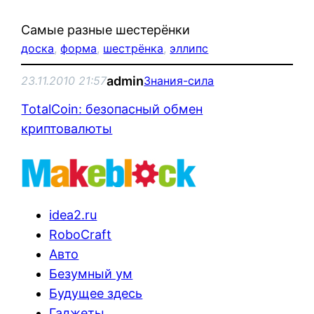
Самые разные шестерёнки
доска
, 
форма
, 
шестрёнка
, 
эллипс
admin
23.11.2010 21:57
Знания-сила
TotalCoin: безопасный обмен
криптовалюты
idea2.ru
RoboCraft
Авто
Безумный ум
Будущее здесь
Гаджеты