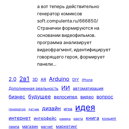
а вот теперь действительно
генератор комиксов
soft.compulenta.ru/666850/
Странички формируются на
основании видеофильмов.
программа анализирует
видеофрагмент, идентифицирует
говорящего героя, формирует
панели…
2в1
Arduino
2.0
3D
AR
DIY
iPhone
ИИ
автоматизация
Дополненная реальность
будущее
бизнес
вопрос
велосипед
видео
идея
дизайн
игра
генератор
датчик
интернет
книга
интерфейс
концепт
карта
камера
маркетинг
магазин
лампа
магнит