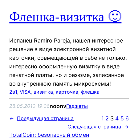
Флешка-визитка 🙂
Испанец Ramiro Pareja, нашел интересное
решение в виде электронной визитной
карточки, совмещающей в себе не только,
интересно оформленную визитку в виде
печатной платы, но и резюме, записанное
во внутреннюю память микросхемы!
2в1
, 
VISA
, 
визитка
, 
карточка
, 
флешка
noonv
28.05.2010 19:06
Гаджеты
1
2
3
4
5
6
←
Предыдущая страница
Следующая страница
→
TotalCoin: безопасный обмен