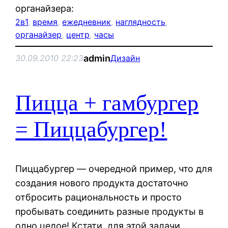
органайзера:
2в1
, 
время
, 
ежедневник
, 
наглядность
, 
органайзер
, 
центр
, 
часы
admin
30.09.2010 22:23
Дизайн
Пицца + гамбургер
= Пиццабургер!
Пиццабургер — очередной пример, что для
создания нового продукта достаточно
отбросить рациональность и просто
пробывать соединить разные продукты в
одно целое! Кстати, для этой задачи