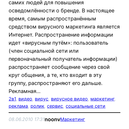
самих людей для повышения
осведомлённости о бренде. В настоящее
время, самым распространённым
средством вирусного маркетинга является
Интернет. Распространение информации
идет «вирусным путём»: пользователь
(член социальной сети или
первоначальный получатель информации)
распространяет сообщение через свой
круг общения, а те, кто входит в эту
группу, распространяют его дальше.
Рекламная…
2в1
, 
видео
, 
вирус
, 
вирусное видео
, 
маркетинг
, 
реклама
, 
ролик
, 
сервис
, 
социальные сети
noonv
08.06.2010 17:31
Маркетинг