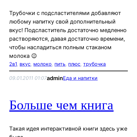
Трубочки с подсластителями добавляют
любому напитку свой дополнительный
вкус! Подсластитель достаточно медленно
растворяются, давая достаточно времени,
чтобы насладиться полным стаканом
молока 😉
2в1
, 
вкус
, 
молоко
, 
пить
, 
плюс
, 
трубочка
admin
09.01.2011 01:07
Еда и напитки
Больше чем книга
Такая идея интерактивной книги здесь уже