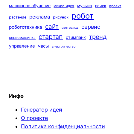
машинное обучение
музыка
поиск
микро-идея
проект
робот
реклама
растение
рисунок
сайт
сервис
робототехника
светодиод
стартап
тренд
стимпанк
сервомашинка
управление
часы
электричество
Инфо
Генератор идей
О проекте
Политика конфиденциальности