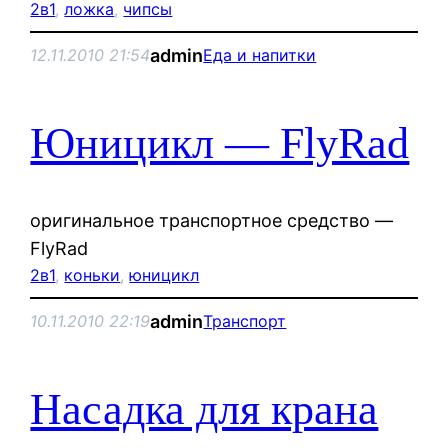
2в1
, 
ложка
, 
чипсы
admin
12.11.2010 21:54
Еда и напитки
Юницикл — FlyRad
оригинальное транспортное средство —
FlyRad
2в1
, 
коньки
, 
юницикл
admin
10.11.2010 22:19
Транспорт
Насадка для крана