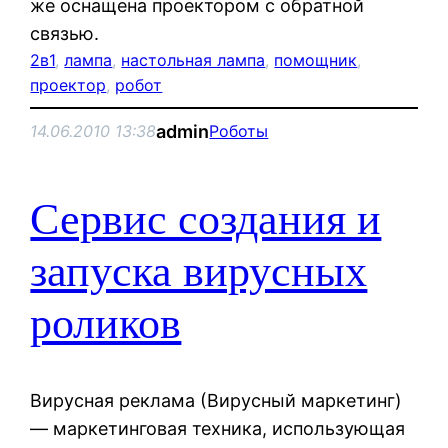
же оснащена проектором с обратной
связью.
2в1
, 
лампа
, 
настольная лампа
, 
помощник
, 
проектор
, 
робот
admin
14.06.2010 13:38
Роботы
Сервис создания и
запуска вирусных
роликов
Вирусная реклама (Вирусный маркетинг)
— маркетинговая техника, использующая