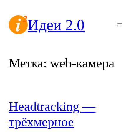
Перейти
к
Идеи 2.0
содержимому
Метка:
web-камера
Headtracking —
трёхмерное