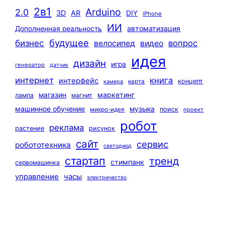
2в1
Arduino
2.0
3D
AR
DIY
iPhone
ИИ
автоматизация
Дополненная реальность
будущее
бизнес
вопрос
велосипед
видео
идея
дизайн
игра
генератор
датчик
интернет
книга
интерфейс
концепт
карта
камера
маркетинг
магазин
лампа
магнит
машинное обучение
музыка
поиск
микро-идея
проект
робот
реклама
растение
рисунок
сайт
сервис
робототехника
светодиод
стартап
тренд
стимпанк
сервомашинка
управление
часы
электричество