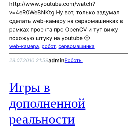
http://www.youtube.com/watch?
v=4eR0WeBNKtg Ну вот, только задумал
сделать web-камеру на сервомашинках в
рамках проекта про OpenCV и тут вижу
похожую штуку на youtube 🙂
web-камера
, 
робот
, 
сервомашинка
admin
28.07.2010 21:59
Роботы
Игры в
дополненной
реальности