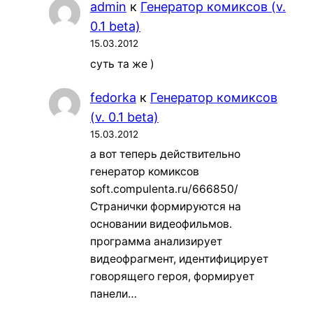
admin
к
Генератор комиксов (v.
0.1 beta)
15.03.2012
суть та же )
fedorka
к
Генератор комиксов
(v. 0.1 beta)
15.03.2012
а вот теперь действительно
генератор комиксов
soft.compulenta.ru/666850/
Странички формируются на
основании видеофильмов.
программа анализирует
видеофрагмент, идентифицирует
говорящего героя, формирует
панели…