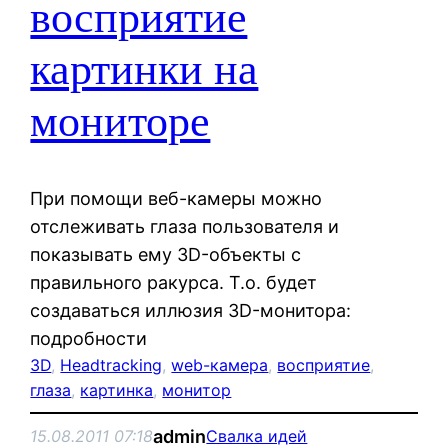
восприятие
картинки на
мониторе
При помощи веб-камеры можно
отслеживать глаза пользователя и
показывать ему 3D-объекты с
правильного ракурса. Т.о. будет
создаваться иллюзия 3D-монитора:
подробности
3D
, 
Headtracking
, 
web-камера
, 
восприятие
, 
глаза
, 
картинка
, 
монитор
admin
15.08.2011 07:18
Свалка идей