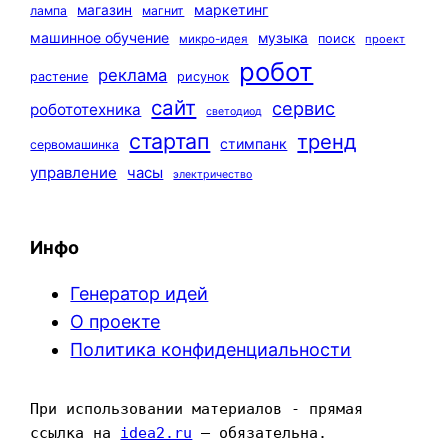
маркетинг
магазин
лампа
магнит
машинное обучение
музыка
поиск
микро-идея
проект
робот
реклама
растение
рисунок
сайт
сервис
робототехника
светодиод
стартап
тренд
стимпанк
сервомашинка
управление
часы
электричество
Инфо
Генератор идей
О проекте
Политика конфиденциальности
При использовании материалов - прямая 
ссылка на 
idea2.ru
 — обязательна.