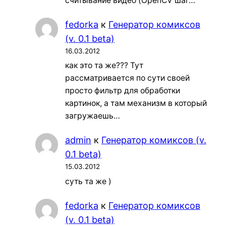
считывание видео (OpenCV шаг…
fedorka
к
Генератор комиксов
(v. 0.1 beta)
16.03.2012
как это та же??? Тут
рассматривается по сути своей
просто фильтр для обработки
картинок, а там механизм в который
загружаешь…
admin
к
Генератор комиксов (v.
0.1 beta)
15.03.2012
суть та же )
fedorka
к
Генератор комиксов
(v. 0.1 beta)