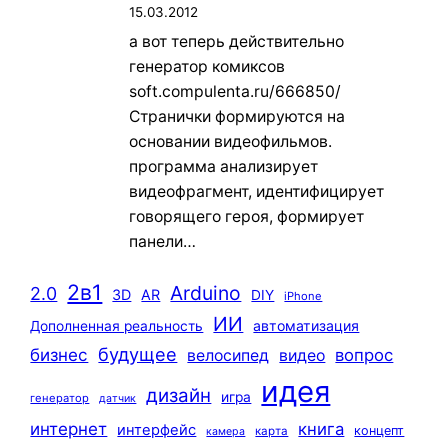
15.03.2012
а вот теперь действительно
генератор комиксов
soft.compulenta.ru/666850/
Странички формируются на
основании видеофильмов.
программа анализирует
видеофрагмент, идентифицирует
говорящего героя, формирует
панели…
2в1
Arduino
2.0
3D
AR
DIY
iPhone
ИИ
автоматизация
Дополненная реальность
будущее
бизнес
вопрос
велосипед
видео
идея
дизайн
игра
генератор
датчик
интернет
книга
интерфейс
концепт
карта
камера