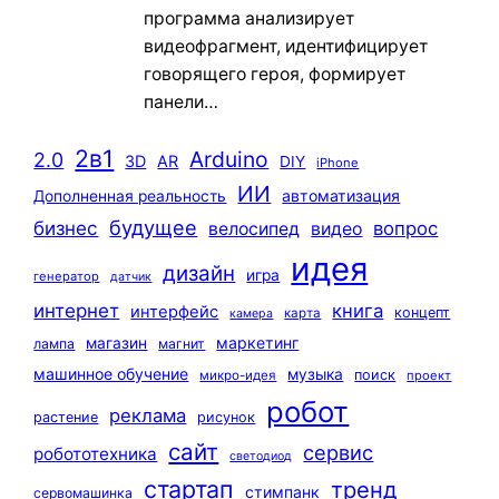
программа анализирует
видеофрагмент, идентифицирует
говорящего героя, формирует
панели…
2в1
Arduino
2.0
3D
AR
DIY
iPhone
ИИ
автоматизация
Дополненная реальность
будущее
бизнес
вопрос
велосипед
видео
идея
дизайн
игра
генератор
датчик
интернет
книга
интерфейс
концепт
карта
камера
маркетинг
магазин
лампа
магнит
машинное обучение
музыка
поиск
микро-идея
проект
робот
реклама
растение
рисунок
сайт
сервис
робототехника
светодиод
стартап
тренд
стимпанк
сервомашинка