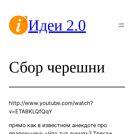
Перейти
к
Идеи 2.0
содержимому
Сбор черешни
http://www.youtube.com/watch?
v=ETABKLQfQqY
прямо как в известном анекдоте про
прапорщика: «Что тут думать? Трясти