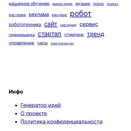
машинное обучение
музыка
поиск
микро-идея
проект
робот
реклама
растение
рисунок
сайт
сервис
робототехника
светодиод
стартап
тренд
стимпанк
сервомашинка
управление
часы
электричество
Инфо
Генератор идей
О проекте
Политика конфиденциальности