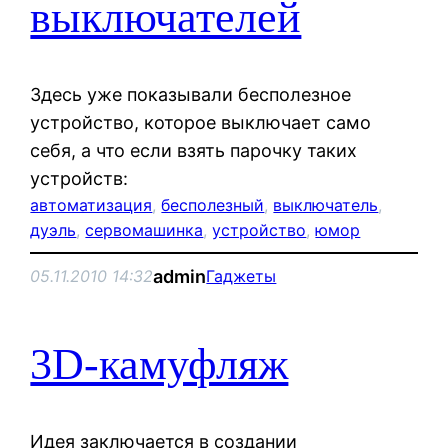
выключателей
Здесь уже показывали бесполезное
устройство, которое выключает само
себя, а что если взять парочку таких
устройств:
автоматизация
, 
бесполезный
, 
выключатель
, 
дуэль
, 
сервомашинка
, 
устройство
, 
юмор
admin
05.11.2010 14:32
Гаджеты
3D-камуфляж
Идея заключается в создании