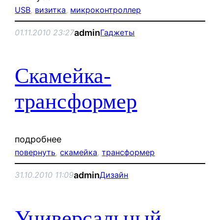
USB
, 
визитка
, 
микроконтроллер
admin
01.11.2010 23:27
Гаджеты
Скамейка-
трансформер
подробнее
повернуть
, 
скамейка
, 
трансформер
admin
31.10.2010 11:09
Дизайн
Универсальный