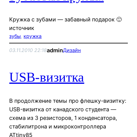
Кружка с зубами — забавный подарок 🙂
источник
зубы
, 
кружка
admin
03.11.2010 22:18
Дизайн
USB-визитка
В продолжение темы про флешку-визитку:
USB-визитка от канадского студента —
схема из 3 резисторов, 1 конденсатора,
cтабилитрона и микроконтроллера
ATtiny85