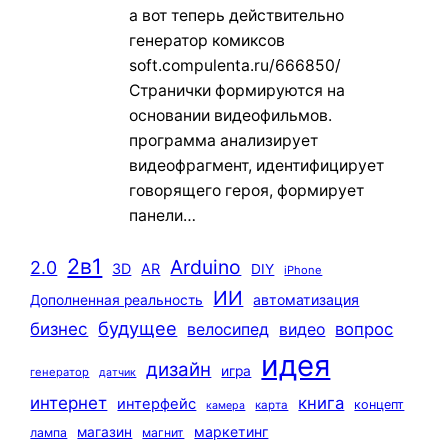
а вот теперь действительно
генератор комиксов
soft.compulenta.ru/666850/
Странички формируются на
основании видеофильмов.
программа анализирует
видеофрагмент, идентифицирует
говорящего героя, формирует
панели…
2в1
Arduino
2.0
3D
AR
DIY
iPhone
ИИ
автоматизация
Дополненная реальность
будущее
бизнес
вопрос
велосипед
видео
идея
дизайн
игра
генератор
датчик
интернет
книга
интерфейс
концепт
карта
камера
маркетинг
магазин
лампа
магнит