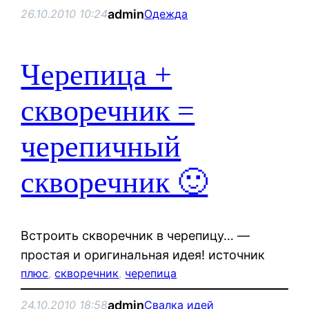
admin
26.10.2010 10:24
Одежда
Черепица +
скворечник =
черепичный
скворечник 🙂
Встроить скворечник в черепицу… —
простая и оригинальная идея! источник
плюс
, 
скворечник
, 
черепица
admin
24.10.2010 18:58
Свалка идей