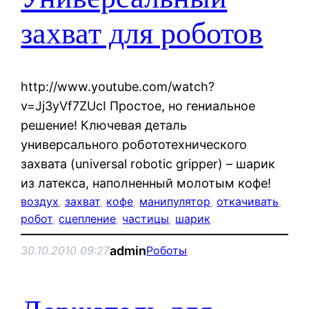
захват для роботов
http://www.youtube.com/watch?
v=Jj3yVf7ZUcI Простое, но гениальное
решение! Ключевая деталь
универсального робототехнического
захвата (universal robotic gripper) – шарик
из латекса, наполненный молотым кофе!
воздух
, 
захват
, 
кофе
, 
манипулятор
, 
откачивать
, 
робот
, 
сцепление
, 
частицы
, 
шарик
admin
30.10.2010 09:27
Роботы