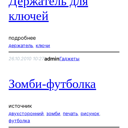
Держатель для
ключей
подробнее
держатель
, 
ключи
admin
26.10.2010 10:27
Гаджеты
Зомби-футболка
источник
двухсторонний
, 
зомби
, 
печать
, 
рисунок
, 
футболка