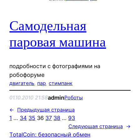
Самодельная
паровая машина
подробности с фотографиями на
робофоруме
двигатель
, 
пар
, 
стимпанк
admin
01.10.2010 21:58
Роботы
←
Предыдущая страница
1
…
34
35
36
37
38
…
93
Следующая страница
→
TotalCoin: безопасный обмен