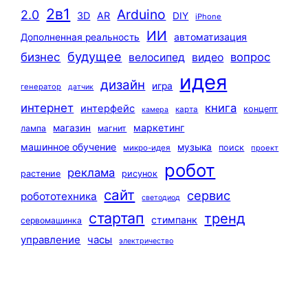
2в1
Arduino
2.0
3D
AR
DIY
iPhone
ИИ
автоматизация
Дополненная реальность
будущее
бизнес
вопрос
велосипед
видео
идея
дизайн
игра
генератор
датчик
интернет
книга
интерфейс
концепт
карта
камера
маркетинг
магазин
лампа
магнит
машинное обучение
музыка
поиск
микро-идея
проект
робот
реклама
растение
рисунок
сайт
сервис
робототехника
светодиод
стартап
тренд
стимпанк
сервомашинка
управление
часы
электричество