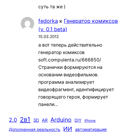
суть та же )
fedorka
к
Генератор комиксов
(v. 0.1 beta)
15.03.2012
а вот теперь действительно
генератор комиксов
soft.compulenta.ru/666850/
Странички формируются на
основании видеофильмов.
программа анализирует
видеофрагмент, идентифицирует
говорящего героя, формирует
панели…
2в1
Arduino
2.0
3D
AR
DIY
iPhone
ИИ
автоматизация
Дополненная реальность