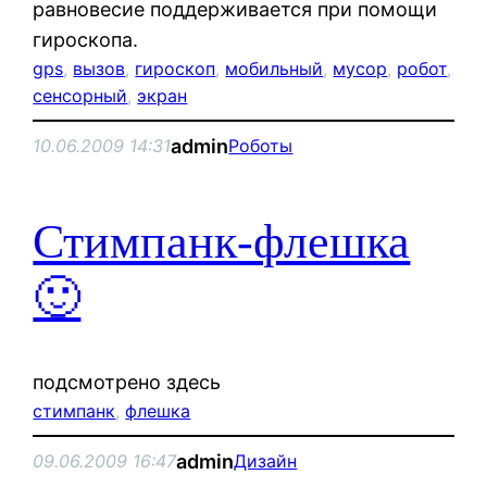
равновесие поддерживается при помощи
гироскопа.
gps
, 
вызов
, 
гироскоп
, 
мобильный
, 
мусор
, 
робот
, 
сенсорный
, 
экран
admin
10.06.2009 14:31
Роботы
Стимпанк-флешка
🙂
подсмотрено здесь
стимпанк
, 
флешка
admin
09.06.2009 16:47
Дизайн