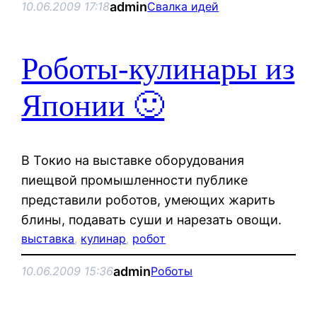
admin
10.06.2009 17:18
Свалка идей
Роботы-кулинары из
Японии 🙂
В Токио на выставке оборудования
пиещвой промышленности публике
представили роботов, умеющих жарить
блины, подавать суши и нарезать овощи.
выставка
, 
кулинар
, 
робот
admin
10.06.2009 15:36
Роботы