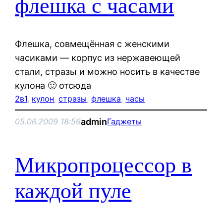
флешка с часами
Флешка, совмещённая с женскими
часиками — корпус из нержавеющей
стали, стразы и можно носить в качестве
кулона 🙂 отсюда
2в1
, 
кулон
, 
стразы
, 
флешка
, 
часы
admin
05.06.2009 18:56
Гаджеты
Микропроцессор в
каждой пуле