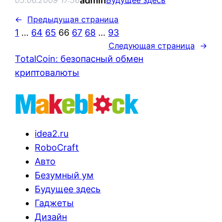
admin
05.06.2009 17:56
Будущее здесь
←
Предыдущая страница
1
…
64
65
66
67
68
…
93
Следующая страница
→
TotalCoin: безопасный обмен
криптовалюты
idea2.ru
RoboCraft
Авто
Безумный ум
Будущее здесь
Гаджеты
Дизайн