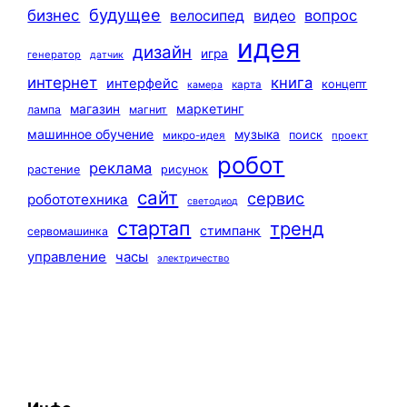
будущее
бизнес
вопрос
велосипед
видео
идея
дизайн
игра
генератор
датчик
интернет
книга
интерфейс
концепт
карта
камера
маркетинг
магазин
лампа
магнит
машинное обучение
музыка
поиск
микро-идея
проект
робот
реклама
растение
рисунок
сайт
сервис
робототехника
светодиод
стартап
тренд
стимпанк
сервомашинка
управление
часы
электричество