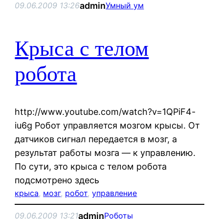
admin
09.06.2009 13:26
Умный ум
Крыса с телом
робота
http://www.youtube.com/watch?v=1QPiF4-
iu6g Робот управляется мозгом крысы. От
датчиков сигнал передается в мозг, а
результат работы мозга — к управлению.
По сути, это крыса с телом робота
подсмотрено здесь
крыса
, 
мозг
, 
робот
, 
управление
admin
09.06.2009 13:21
Роботы