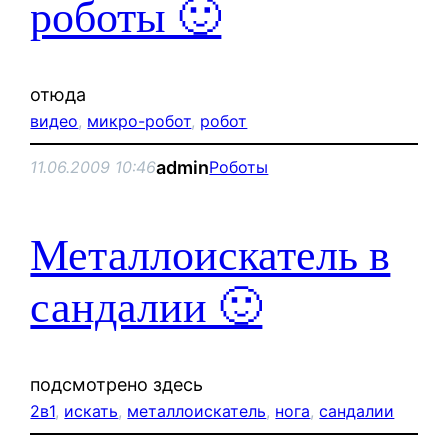
роботы 🙂
отюда
видео
, 
микро-робот
, 
робот
admin
11.06.2009 10:46
Роботы
Металлоискатель в
сандалии 🙂
подсмотрено здесь
2в1
, 
искать
, 
металлоискатель
, 
нога
, 
сандалии