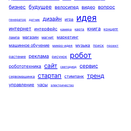
будущее
бизнес
вопрос
велосипед
видео
идея
дизайн
игра
генератор
датчик
интернет
книга
интерфейс
концепт
карта
камера
маркетинг
магазин
лампа
магнит
машинное обучение
музыка
поиск
микро-идея
проект
робот
реклама
растение
рисунок
сайт
сервис
робототехника
светодиод
стартап
тренд
стимпанк
сервомашинка
управление
часы
электричество