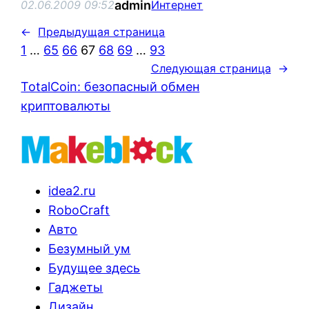
admin
02.06.2009 09:52
Интернет
←
Предыдущая страница
1
…
65
66
67
68
69
…
93
Следующая страница
→
TotalCoin: безопасный обмен
криптовалюты
idea2.ru
RoboCraft
Авто
Безумный ум
Будущее здесь
Гаджеты
Дизайн