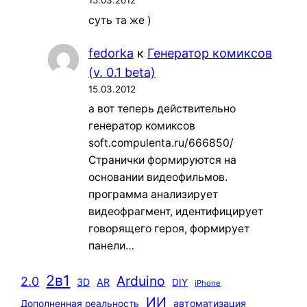
15.03.2012
суть та же )
fedorka
к
Генератор комиксов
(v. 0.1 beta)
15.03.2012
а вот теперь действительно
генератор комиксов
soft.compulenta.ru/666850/
Странички формируются на
основании видеофильмов.
программа анализирует
видеофрагмент, идентифицирует
говорящего героя, формирует
панели…
2в1
Arduino
2.0
3D
AR
DIY
iPhone
ИИ
автоматизация
Дополненная реальность