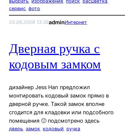
выбрать
, 
изображение
, 
поиск
, 
расцветка
, 
сервис
, 
фото
admin
03.06.2009 13:36
Интернет
Дверная ручка с
кодовым замком
дизайнер Jess Han предложил
монтировать кодовый замок прямо в
дверной ручке. Такой замок вполне
сгодится для кладовки или подсобного
помещения 🙂 подсмотрено здесь
дверь
, 
замок
, 
кодовый
, 
ручка