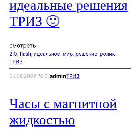
идеальные решения
ТРИЗ 🙂
смотреть
2.0
, 
flash
, 
идеальное
, 
мир
, 
решение
, 
ролик
, 
ТРИЗ
admin
04.06.2009 16:31
ТРИЗ
Часы с магнитной
жидкостью