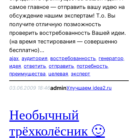
самое главное — отправить вашу идею на
обсуждение нашим экспертам! Т.о. Вы
получите отличную позможность
проверить востребованность Вашей идеи.
(на время тестирования — совершенно
бесплатно)…
ajax
, 
аудитория
, 
востребованность
, 
генератор
, 
идея
, 
ответить
, 
отправить
, 
потребность
, 
преимущества
, 
целевая
, 
эксперт
admin
03.06.2009 18:46
Улучшаем idea2.ru
Необычный
трёхколёсник 🙂