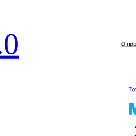
.0
О пр
To