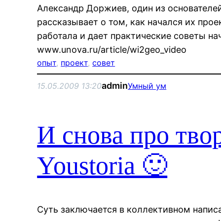
Александр Доржиев, один из основателей
рассказывает о том, как начался их прое
работала и дает практические советы 
www.unova.ru/article/wi2geo_video
опыт
, 
проект
, 
совет
admin
15.05.2009 13:20
Умный ум
И снова про тво
Youstoria 🙂
Суть заключается в коллективном написа