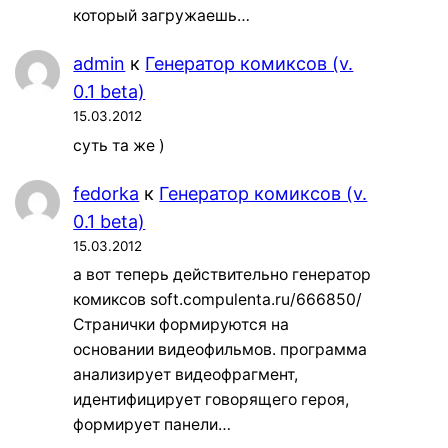
который загружаешь…
admin
к
Генератор комиксов (v.
0.1 beta)
15.03.2012
суть та же )
fedorka
к
Генератор комиксов (v.
0.1 beta)
15.03.2012
а вот теперь действительно генератор
комиксов soft.compulenta.ru/666850/
Странички формируются на
основании видеофильмов. программа
анализирует видеофрагмент,
идентифицирует говорящего героя,
формирует панели…