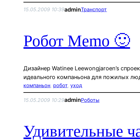
admin
15.05.2009 10:39
Транспорт
Робот Memo 🙂
Дизайнер Watinee Leewongjaroen’s спрое
идеального компаньона для пожилых лю
компаньон
, 
робот
, 
уход
admin
15.05.2009 10:29
Роботы
Удивительные ч