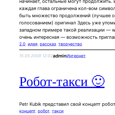
начинает, остальные могут продолжить. 
каждая глава ограничена кол-вом симво
быть множество продолжений (лучшее о
голосованием) оригинал Здесь уже упоми
западном примере такой реализации — 
очень интересная — возможность пригл
2.0
, 
идея
, 
рассказ
, 
творчество
admin
15.05.2009 12:02
Интернет
Робот-такси 🙂
Petr Kubik представил свой концепт робот
концепт
, 
робот
, 
такси