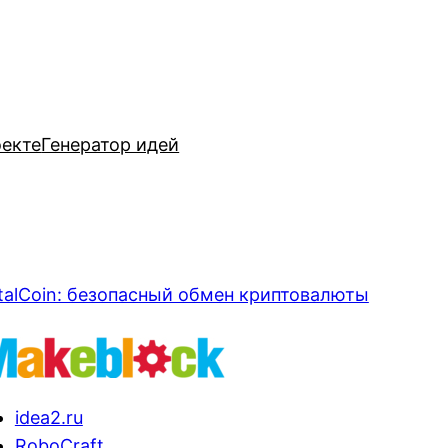
оекте
Генератор идей
talCoin: безопасный обмен криптовалюты
idea2.ru
RoboCraft