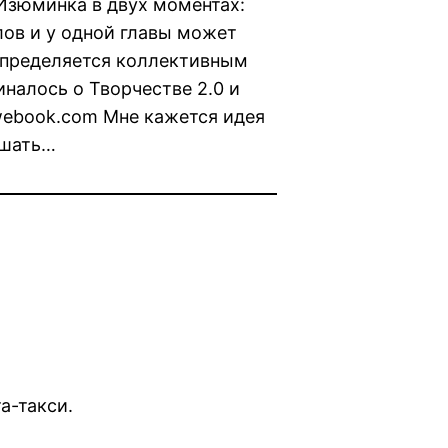
Изюминка в двух моментах:
лов и у одной главы может
пределяется коллективным
налось о Творчестве 2.0 и
webook.com Мне кажется идея
ашать…
а-такси.