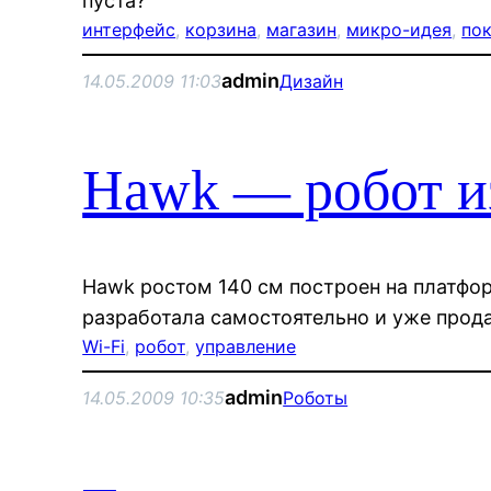
пуста?
интерфейс
, 
корзина
, 
магазин
, 
микро-идея
, 
по
admin
14.05.2009 11:03
Дизайн
Hawk — робот и
Hawk ростом 140 см построен на платфор
разработала самостоятельно и уже прода
Wi-Fi
, 
робот
, 
управление
admin
14.05.2009 10:35
Роботы