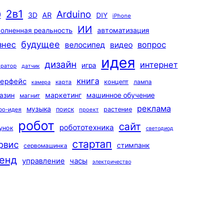
2в1
Arduino
0
3D
AR
DIY
iPhone
ИИ
автоматизация
олненная реальность
будущее
знес
вопрос
велосипед
видео
идея
дизайн
интернет
игра
ератор
датчик
книга
терфейс
концепт
лампа
карта
камера
маркетинг
машинное обучение
азин
магнит
реклама
музыка
поиск
растение
ро-идея
проект
робот
сайт
робототехника
унок
светодиод
стартап
рвис
стимпанк
сервомашинка
енд
управление
часы
электричество