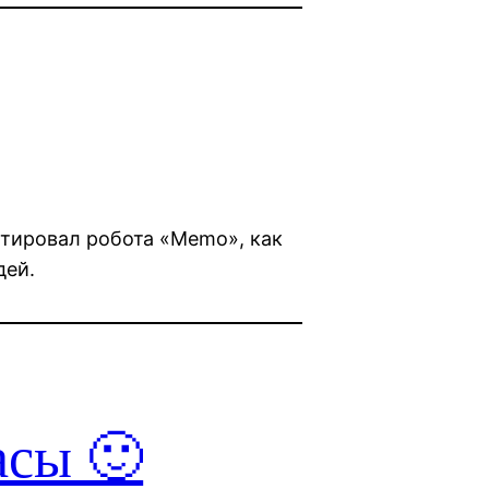
ктировал робота «Memo», как
дей.
асы 🙂