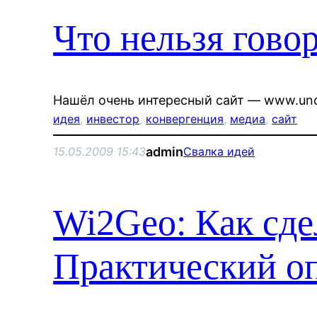
Что нельзя гово
Нашёл очень интересный сайт — www.uno
идея
, 
инвестор
, 
конвергенция
, 
медиа
, 
сайт
admin
15.05.2009 15:43
Свалка идей
Wi2Geo: Как сд
Практический о