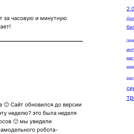
2.
т за часовую и минутную
Доп
ает!
би
ген
ин
маг
мик
рис
се
тр
 🙂 Cайт обновился до версии
 эту неделю? это была неделя
осов 🙂 мы увидели
самодельного робота-