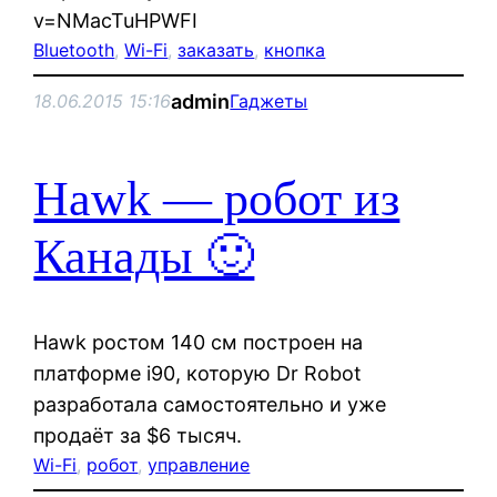
v=NMacTuHPWFI
Bluetooth
, 
Wi-Fi
, 
заказать
, 
кнопка
admin
18.06.2015 15:16
Гаджеты
Hawk — робот из
Канады 🙂
Hawk ростом 140 см построен на
платформе i90, которую Dr Robot
разработала самостоятельно и уже
продаёт за $6 тысяч.
Wi-Fi
, 
робот
, 
управление