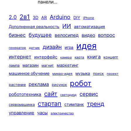
панели…
2в1
Arduino
2.0
3D
AR
DIY
iPhone
ИИ
автоматизация
Дополненная реальность
будущее
бизнес
вопрос
велосипед
видео
идея
дизайн
игра
генератор
датчик
интернет
книга
интерфейс
концепт
карта
камера
маркетинг
магазин
лампа
магнит
машинное обучение
музыка
поиск
микро-идея
проект
робот
реклама
растение
рисунок
сайт
сервис
робототехника
светодиод
стартап
тренд
стимпанк
сервомашинка
управление
часы
электричество