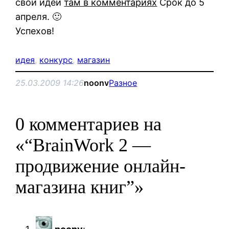
свои идеи
там в комментариях
Срок до 5
апреля. 🙂
Успехов!
идея
, 
конкурс
, 
магазин
25.03.2009 14:26
noonv
Разное
0 комментариев на
«“BrainWork 2 —
продвижение онлайн-
магазина книг”»