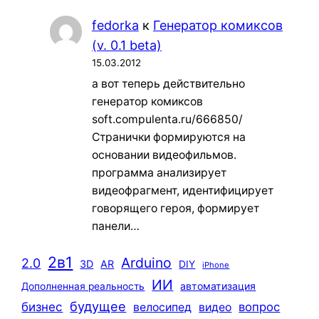
fedorka
к
Генератор комиксов
(v. 0.1 beta)
15.03.2012
а вот теперь действительно
генератор комиксов
soft.compulenta.ru/666850/
Странички формируются на
основании видеофильмов.
программа анализирует
видеофрагмент, идентифицирует
говорящего героя, формирует
панели…
2в1
Arduino
2.0
3D
AR
DIY
iPhone
ИИ
автоматизация
Дополненная реальность
будущее
бизнес
вопрос
велосипед
видео