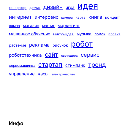
идея
дизайн
игра
генератор
датчик
интернет
книга
интерфейс
концепт
карта
камера
маркетинг
магазин
лампа
магнит
машинное обучение
музыка
поиск
микро-идея
проект
робот
реклама
растение
рисунок
сайт
сервис
робототехника
светодиод
стартап
тренд
стимпанк
сервомашинка
управление
часы
электричество
Инфо