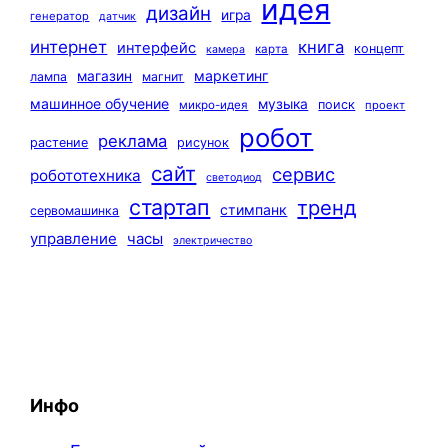
идея
дизайн
игра
генератор
датчик
интернет
книга
интерфейс
концепт
карта
камера
маркетинг
магазин
лампа
магнит
машинное обучение
музыка
поиск
микро-идея
проект
робот
реклама
растение
рисунок
сайт
сервис
робототехника
светодиод
стартап
тренд
стимпанк
сервомашинка
управление
часы
электричество
Инфо