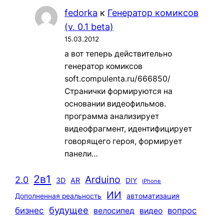
fedorka
к
Генератор комиксов
(v. 0.1 beta)
15.03.2012
а вот теперь действительно
генератор комиксов
soft.compulenta.ru/666850/
Странички формируются на
основании видеофильмов.
программа анализирует
видеофрагмент, идентифицирует
говорящего героя, формирует
панели…
2в1
Arduino
2.0
3D
AR
DIY
iPhone
ИИ
автоматизация
Дополненная реальность
будущее
бизнес
вопрос
велосипед
видео