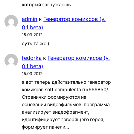
который загружаешь…
admin
к
Генератор комиксов (v.
0.1 beta)
15.03.2012
суть та же )
fedorka
к
Генератор комиксов (v.
0.1 beta)
15.03.2012
а вот теперь действительно генератор
комиксов soft.compulenta.ru/666850/
Странички формируются на
основании видеофильмов. программа
анализирует видеофрагмент,
идентифицирует говорящего героя,
формирует панели…