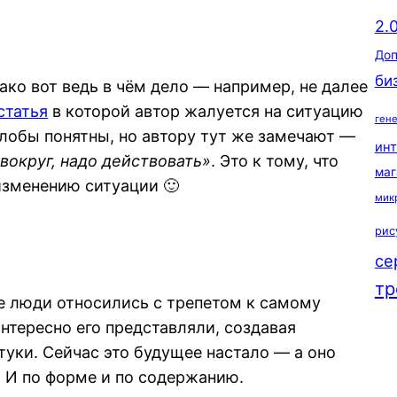
2.
Доп
би
ако вот ведь в чём дело — например, не далее
статья
в которой автор жалуется на ситуацию
ген
алобы понятны, но автору тут же замечают —
ин
вокруг, надо действовать»
. Это к тому, что
маг
изменению ситуации 🙂
мик
рис
се
тр
ше люди относились с трепетом к самому
нтересно его представляли, создавая
ки. Сейчас это будущее настало — а оно
. И по форме и по содержанию.