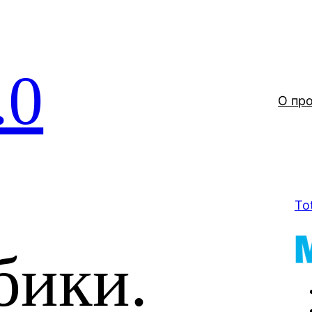
.0
О пр
To
бики.