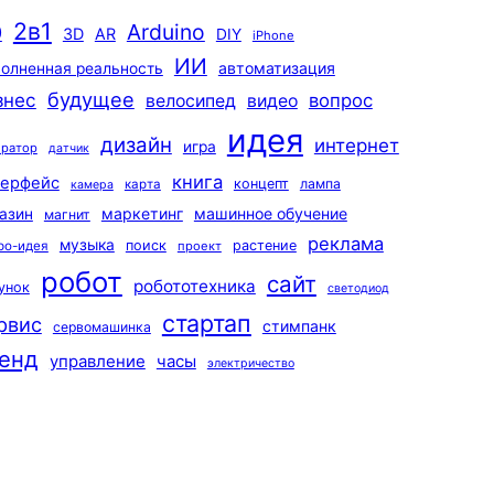
2в1
Arduino
0
3D
AR
DIY
iPhone
ИИ
автоматизация
олненная реальность
будущее
знес
вопрос
велосипед
видео
идея
дизайн
интернет
игра
ератор
датчик
книга
терфейс
концепт
лампа
карта
камера
маркетинг
машинное обучение
азин
магнит
реклама
музыка
поиск
растение
ро-идея
проект
робот
сайт
робототехника
унок
светодиод
стартап
рвис
стимпанк
сервомашинка
енд
управление
часы
электричество