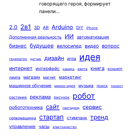
говорящего героя, формирует
панели…
2в1
Arduino
2.0
3D
AR
DIY
iPhone
ИИ
автоматизация
Дополненная реальность
будущее
бизнес
вопрос
велосипед
видео
идея
дизайн
игра
генератор
датчик
интернет
книга
интерфейс
концепт
карта
камера
маркетинг
магазин
лампа
магнит
машинное обучение
музыка
поиск
микро-идея
проект
робот
реклама
растение
рисунок
сайт
сервис
робототехника
светодиод
стартап
тренд
стимпанк
сервомашинка
управление
часы
электричество