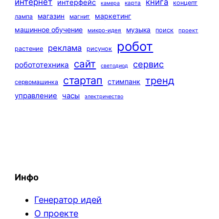
интернет
книга
интерфейс
концепт
карта
камера
маркетинг
магазин
лампа
магнит
машинное обучение
музыка
поиск
микро-идея
проект
робот
реклама
растение
рисунок
сайт
сервис
робототехника
светодиод
стартап
тренд
стимпанк
сервомашинка
управление
часы
электричество
Инфо
Генератор идей
О проекте