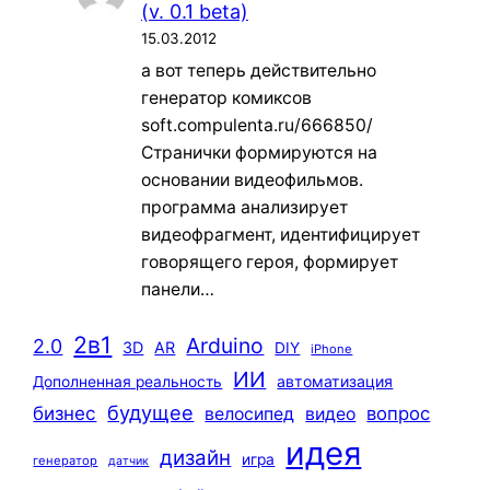
(v. 0.1 beta)
15.03.2012
а вот теперь действительно
генератор комиксов
soft.compulenta.ru/666850/
Странички формируются на
основании видеофильмов.
программа анализирует
видеофрагмент, идентифицирует
говорящего героя, формирует
панели…
2в1
Arduino
2.0
3D
AR
DIY
iPhone
ИИ
автоматизация
Дополненная реальность
будущее
бизнес
вопрос
велосипед
видео
идея
дизайн
игра
генератор
датчик