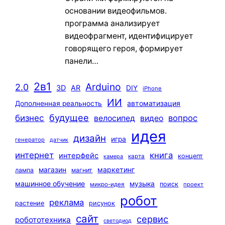
основании видеофильмов.
программа анализирует
видеофрагмент, идентифицирует
говорящего героя, формирует
панели…
2в1
Arduino
2.0
3D
AR
DIY
iPhone
ИИ
автоматизация
Дополненная реальность
будущее
бизнес
вопрос
велосипед
видео
идея
дизайн
игра
генератор
датчик
интернет
книга
интерфейс
концепт
карта
камера
маркетинг
магазин
лампа
магнит
машинное обучение
музыка
поиск
микро-идея
проект
робот
реклама
растение
рисунок
сайт
сервис
робототехника
светодиод