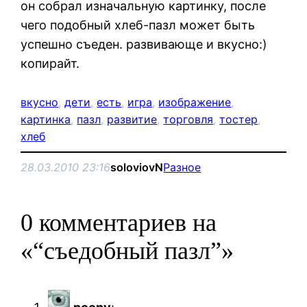
он собрал изначальную картинку, после
чего подобный хлеб-пазл может быть
успешно съеден. развивающе и вкусно:)
копирайт.
вкусно
, 
дети
, 
есть
, 
игра
, 
изображение
, 
картинка
, 
пазл
, 
развитие
, 
торговля
, 
тостер
, 
хлеб
28.03.2010 23:16
soloviovN
Разное
0 комментариев на
«“съедобный пазл”»