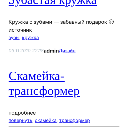
Кружка с зубами — забавный подарок 🙂
источник
зубы
, 
кружка
admin
03.11.2010 22:18
Дизайн
Скамейка-
трансформер
подробнее
повернуть
, 
скамейка
, 
трансформер