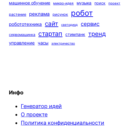
машинное обучение
музыка
поиск
микро-идея
проект
робот
реклама
растение
рисунок
сайт
сервис
робототехника
светодиод
стартап
тренд
стимпанк
сервомашинка
управление
часы
электричество
Инфо
Генератор идей
О проекте
Политика конфиденциальности