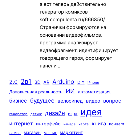
а вот теперь действительно
генератор комиксов
soft.compulenta.ru/666850/
Странички формируются на
основании видеофильмов.
программа анализирует
видеофрагмент, идентифицирует
говорящего героя, формирует
панели…
2в1
Arduino
2.0
3D
AR
DIY
iPhone
ИИ
автоматизация
Дополненная реальность
будущее
бизнес
вопрос
велосипед
видео
идея
дизайн
игра
генератор
датчик
интернет
книга
интерфейс
концепт
карта
камера
маркетинг
магазин
лампа
магнит