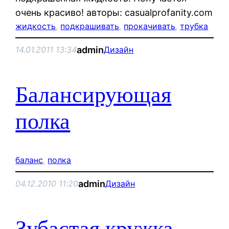
очень красиво! авторы: casualprofanity.com
жидкость
, 
подкрашивать
, 
прокачивать
, 
трубка
admin
14.01.2011 13:34
Дизайн
Балансирующая
полка
баланс
, 
полка
admin
04.12.2010 11:20
Дизайн
Зубастая кружка