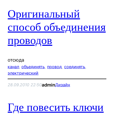
Оригинальный
способ объединения
проводов
отсюда
канал
, 
объединять
, 
провод
, 
соединять
, 
электрический
admin
28.09.2010 22:50
Дизайн
Где повесить ключи