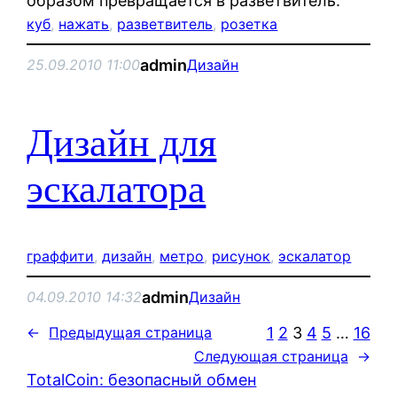
образом превращается в разветвитель:
куб
, 
нажать
, 
разветвитель
, 
розетка
admin
25.09.2010 11:00
Дизайн
Дизайн для
эскалатора
граффити
, 
дизайн
, 
метро
, 
рисунок
, 
эскалатор
admin
04.09.2010 14:32
Дизайн
1
2
3
4
5
…
16
←
Предыдущая страница
Следующая страница
→
TotalCoin: безопасный обмен