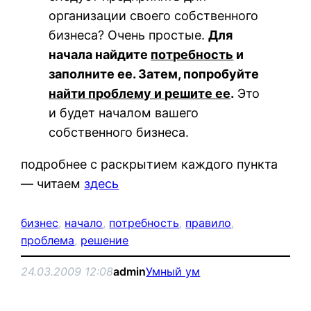
организации своего собственного
бизнеса? Очень простые.
Для
начала найдите
потребность
и
заполните ее. Затем, попробуйте
найти проблему и решите ее
.
Это
и будет началом вашего
собственного бизнеса.
подробнее с раскрытием каждого пункта
— читаем
здесь
бизнес
, 
начало
, 
потребность
, 
правило
, 
проблема
, 
решение
24.03.2009 12:08
admin
Умный ум