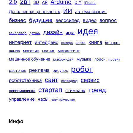
2в1
Arduino
2.0
3D
AR
DIY
iPhone
ИИ
автоматизация
Дополненная реальность
будущее
бизнес
вопрос
велосипед
видео
идея
дизайн
игра
генератор
датчик
интернет
книга
интерфейс
концепт
карта
камера
маркетинг
магазин
лампа
магнит
машинное обучение
музыка
поиск
микро-идея
проект
робот
реклама
растение
рисунок
сайт
сервис
робототехника
светодиод
стартап
тренд
стимпанк
сервомашинка
управление
часы
электричество
Инфо