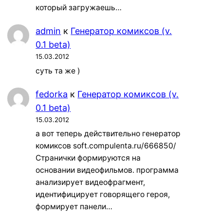
который загружаешь…
admin
к
Генератор комиксов (v.
0.1 beta)
15.03.2012
суть та же )
fedorka
к
Генератор комиксов (v.
0.1 beta)
15.03.2012
а вот теперь действительно генератор
комиксов soft.compulenta.ru/666850/
Странички формируются на
основании видеофильмов. программа
анализирует видеофрагмент,
идентифицирует говорящего героя,
формирует панели…