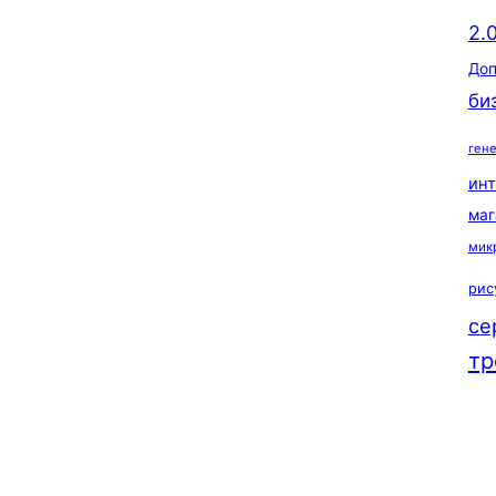
2.
Доп
би
ген
ин
маг
мик
рис
се
тр