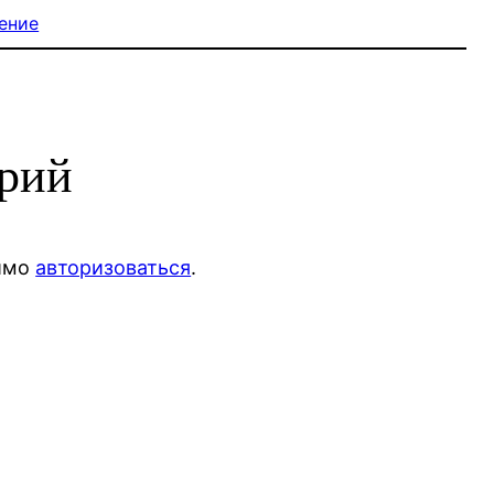
ение
арий
димо
авторизоваться
.