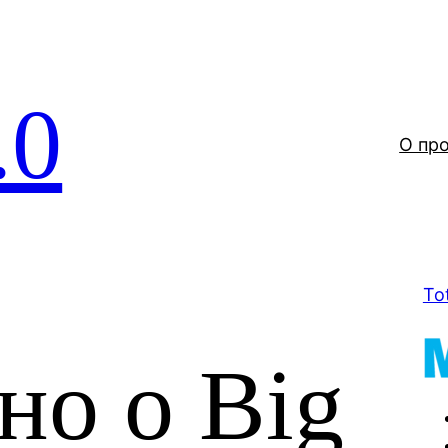
.0
О пр
To
но о Big