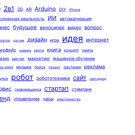
2в1
Arduino
0
3D
AR
DIY
iPhone
ИИ
автоматизация
олненная реальность
будущее
знес
вопрос
велосипед
видео
идея
дизайн
интернет
игра
ератор
датчик
книга
терфейс
концепт
лампа
карта
камера
маркетинг
машинное обучение
азин
магнит
реклама
музыка
поиск
растение
ро-идея
проект
робот
сайт
робототехника
унок
светодиод
стартап
рвис
стимпанк
сервомашинка
енд
управление
часы
электричество