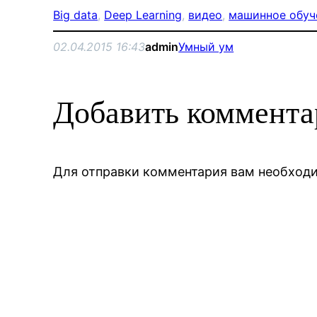
Big data
, 
Deep Learning
, 
видео
, 
машинное обуч
02.04.2015 16:43
admin
Умный ум
Добавить коммент
Для отправки комментария вам необхо