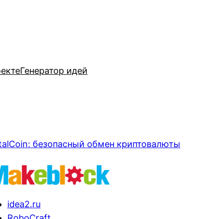
оекте
Генератор идей
talCoin: безопасный обмен криптовалюты
idea2.ru
RoboCraft