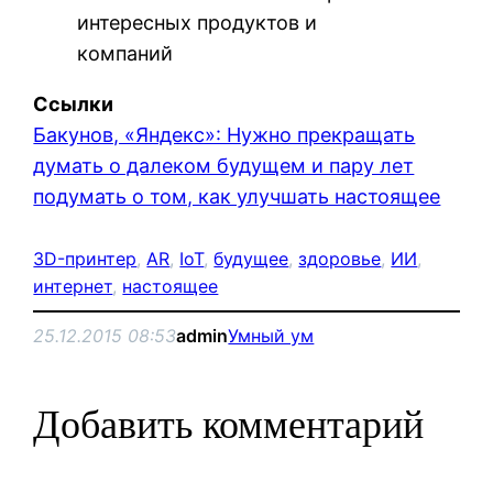
интересных продуктов и
компаний
Ссылки
Бакунов, «Яндекс»: Нужно прекращать
думать о далеком будущем и пару лет
подумать о том, как улучшать настоящее
3D-принтер
, 
AR
, 
IoT
, 
будущее
, 
здоровье
, 
ИИ
, 
интернет
, 
настоящее
25.12.2015 08:53
admin
Умный ум
Добавить комментарий