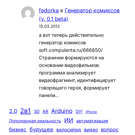
fedorka
к
Генератор комиксов
(v. 0.1 beta)
15.03.2012
а вот теперь действительно
генератор комиксов
soft.compulenta.ru/666850/
Странички формируются на
основании видеофильмов.
программа анализирует
видеофрагмент, идентифицирует
говорящего героя, формирует
панели…
2в1
Arduino
2.0
3D
AR
DIY
iPhone
ИИ
автоматизация
Дополненная реальность
будущее
бизнес
вопрос
велосипед
видео