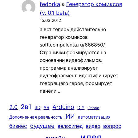
fedorka
к
Генератор комиксов
(v. 0.1 beta)
15.03.2012
а вот теперь действительно
генератор комиксов
soft.compulenta.ru/666850/
Странички формируются на
основании видеофильмов.
программа анализирует
видеофрагмент, идентифицирует
говорящего героя, формирует
панели…
2в1
Arduino
2.0
3D
AR
DIY
iPhone
ИИ
автоматизация
Дополненная реальность
будущее
бизнес
вопрос
велосипед
видео
идея