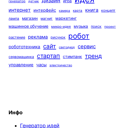
дизайн
игра
генератор
датчик
интернет
книга
интерфейс
концепт
карта
камера
маркетинг
магазин
лампа
магнит
машинное обучение
музыка
поиск
микро-идея
проект
робот
реклама
растение
рисунок
сайт
сервис
робототехника
светодиод
стартап
тренд
стимпанк
сервомашинка
управление
часы
электричество
Инфо
Генератор идей