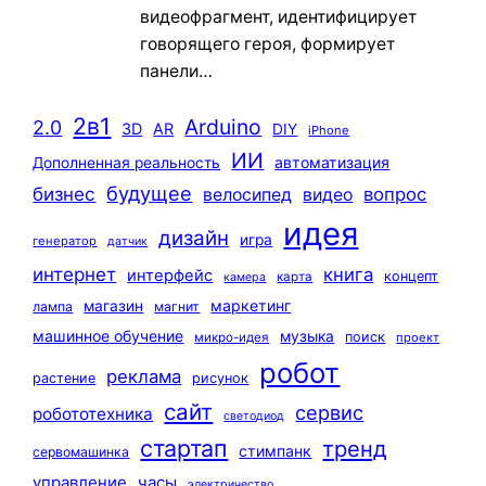
видеофрагмент, идентифицирует
говорящего героя, формирует
панели…
2в1
Arduino
2.0
3D
AR
DIY
iPhone
ИИ
автоматизация
Дополненная реальность
будущее
бизнес
вопрос
велосипед
видео
идея
дизайн
игра
генератор
датчик
интернет
книга
интерфейс
концепт
карта
камера
маркетинг
магазин
лампа
магнит
машинное обучение
музыка
поиск
микро-идея
проект
робот
реклама
растение
рисунок
сайт
сервис
робототехника
светодиод
стартап
тренд
стимпанк
сервомашинка
управление
часы
электричество