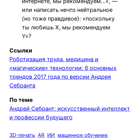
интернете, мы рекомендуем…», —
или написать нечто нейтральное
(но тоже правдивое): «поскольку
ты любишь X, мы рекомендуем
Y»?
Ссылки
Роботизация труда, медицина и
«магические» технологии: 6 основных
трендов 2017 года по версии Андрея
Себранта
По теме
Андрей Себрант: искусственный интеллект
и профессии будущего
3D-печать
, 
AR
, 
ИИ
, 
машинное обучение
, 