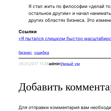
Я стал жить по философии «делай то,
остальное другим» и начал нанимат
других областях бизнеса. Это измен
Ссылки
«Я пытался слишком быстро масштабиров
бизнес
, 
ошибка
26.01.2017 11:36
admin
Умный ум
Добавить коммент
Для отправки комментария вам необхо