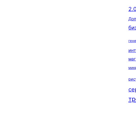
2.
Доп
би
ген
ин
маг
мик
рис
се
тр