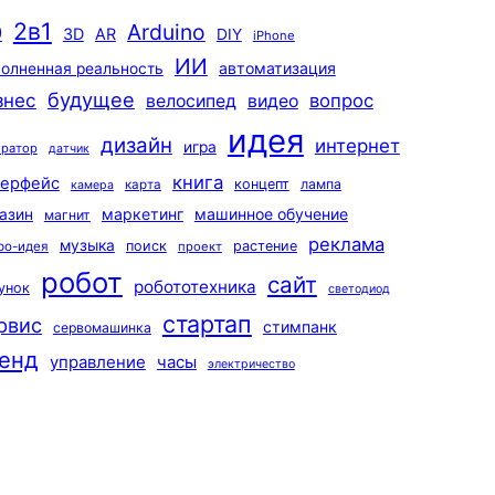
2в1
Arduino
0
3D
AR
DIY
iPhone
ИИ
автоматизация
олненная реальность
будущее
знес
вопрос
велосипед
видео
идея
дизайн
интернет
игра
ератор
датчик
книга
терфейс
концепт
лампа
карта
камера
маркетинг
машинное обучение
азин
магнит
реклама
музыка
поиск
растение
ро-идея
проект
робот
сайт
робототехника
унок
светодиод
стартап
рвис
стимпанк
сервомашинка
енд
управление
часы
электричество