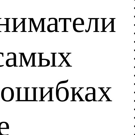
ниматели
 самых
 ошибках
е