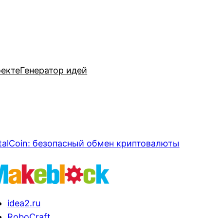
оекте
Генератор идей
talCoin: безопасный обмен криптовалюты
idea2.ru
RoboCraft