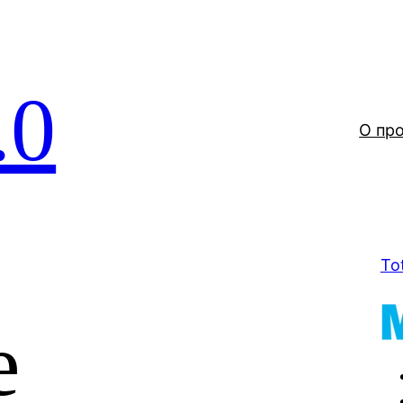
.0
О пр
To
е