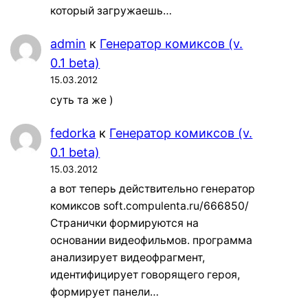
который загружаешь…
admin
к
Генератор комиксов (v.
0.1 beta)
15.03.2012
суть та же )
fedorka
к
Генератор комиксов (v.
0.1 beta)
15.03.2012
а вот теперь действительно генератор
комиксов soft.compulenta.ru/666850/
Странички формируются на
основании видеофильмов. программа
анализирует видеофрагмент,
идентифицирует говорящего героя,
формирует панели…