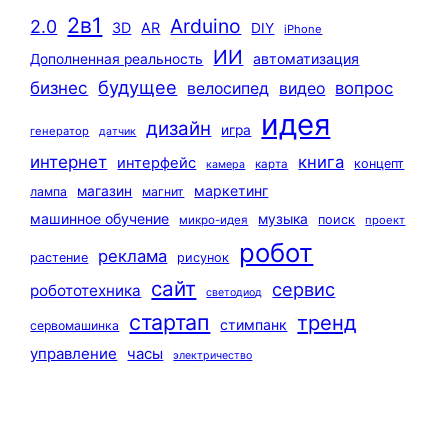
2в1
Arduino
2.0
3D
AR
DIY
iPhone
ИИ
автоматизация
Дополненная реальность
будущее
бизнес
вопрос
велосипед
видео
идея
дизайн
игра
генератор
датчик
интернет
книга
интерфейс
концепт
карта
камера
маркетинг
магазин
лампа
магнит
машинное обучение
музыка
поиск
микро-идея
проект
робот
реклама
растение
рисунок
сайт
сервис
робототехника
светодиод
стартап
тренд
стимпанк
сервомашинка
управление
часы
электричество