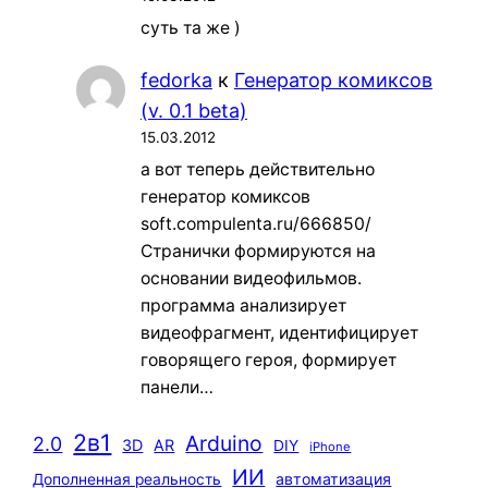
суть та же )
fedorka
к
Генератор комиксов
(v. 0.1 beta)
15.03.2012
а вот теперь действительно
генератор комиксов
soft.compulenta.ru/666850/
Странички формируются на
основании видеофильмов.
программа анализирует
видеофрагмент, идентифицирует
говорящего героя, формирует
панели…
2в1
Arduino
2.0
3D
AR
DIY
iPhone
ИИ
автоматизация
Дополненная реальность