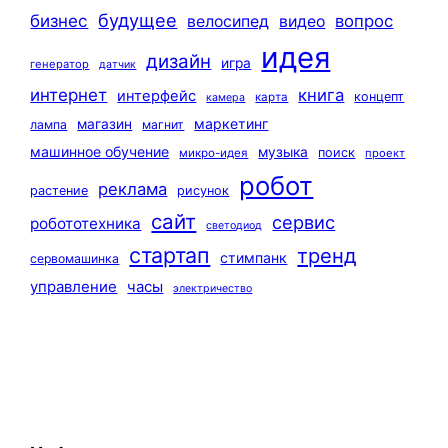
будущее
бизнес
вопрос
велосипед
видео
идея
дизайн
игра
генератор
датчик
интернет
книга
интерфейс
концепт
карта
камера
маркетинг
магазин
лампа
магнит
машинное обучение
музыка
поиск
микро-идея
проект
робот
реклама
растение
рисунок
сайт
сервис
робототехника
светодиод
стартап
тренд
стимпанк
сервомашинка
управление
часы
электричество