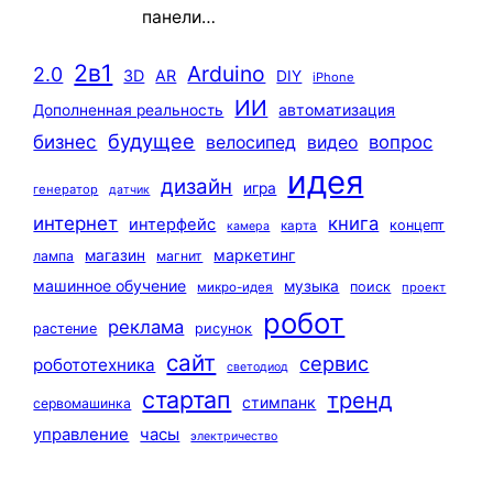
панели…
2в1
Arduino
2.0
3D
AR
DIY
iPhone
ИИ
автоматизация
Дополненная реальность
будущее
бизнес
вопрос
велосипед
видео
идея
дизайн
игра
генератор
датчик
интернет
книга
интерфейс
концепт
карта
камера
маркетинг
магазин
лампа
магнит
машинное обучение
музыка
поиск
микро-идея
проект
робот
реклама
растение
рисунок
сайт
сервис
робототехника
светодиод
стартап
тренд
стимпанк
сервомашинка
управление
часы
электричество