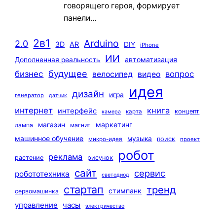
говорящего героя, формирует
панели…
2в1
Arduino
2.0
3D
AR
DIY
iPhone
ИИ
автоматизация
Дополненная реальность
будущее
бизнес
вопрос
велосипед
видео
идея
дизайн
игра
генератор
датчик
интернет
книга
интерфейс
концепт
карта
камера
маркетинг
магазин
лампа
магнит
машинное обучение
музыка
поиск
микро-идея
проект
робот
реклама
растение
рисунок
сайт
сервис
робототехника
светодиод
стартап
тренд
стимпанк
сервомашинка
управление
часы
электричество