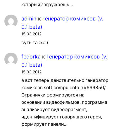
который загружаешь…
admin
к
Генератор комиксов (v.
0.1 beta)
15.03.2012
суть та же )
fedorka
к
Генератор комиксов (v.
0.1 beta)
15.03.2012
а вот теперь действительно генератор
комиксов soft.compulenta.ru/666850/
Странички формируются на
основании видеофильмов. программа
анализирует видеофрагмент,
идентифицирует говорящего героя,
формирует панели…