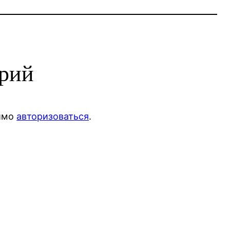
арий
димо
авторизоваться
.