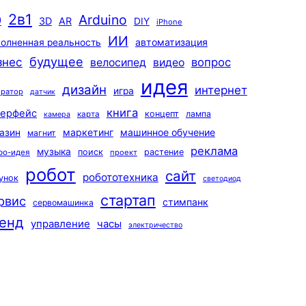
2в1
Arduino
0
3D
AR
DIY
iPhone
ИИ
автоматизация
олненная реальность
будущее
знес
вопрос
велосипед
видео
идея
дизайн
интернет
игра
ератор
датчик
книга
терфейс
концепт
лампа
карта
камера
маркетинг
машинное обучение
азин
магнит
реклама
музыка
поиск
растение
ро-идея
проект
робот
сайт
робототехника
унок
светодиод
стартап
рвис
стимпанк
сервомашинка
енд
управление
часы
электричество