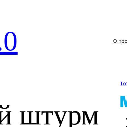
.0
О пр
To
й штурм