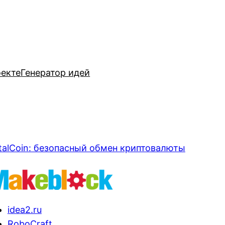
оекте
Генератор идей
talCoin: безопасный обмен криптовалюты
idea2.ru
RoboCraft