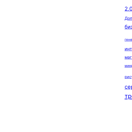
2.
Доп
би
ген
ин
маг
мик
рис
се
тр