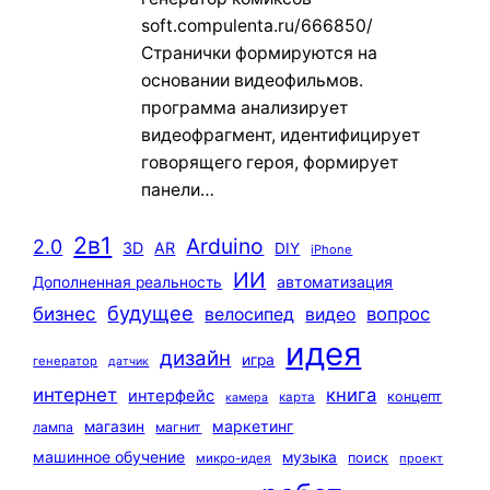
soft.compulenta.ru/666850/
Странички формируются на
основании видеофильмов.
программа анализирует
видеофрагмент, идентифицирует
говорящего героя, формирует
панели…
2в1
Arduino
2.0
3D
AR
DIY
iPhone
ИИ
автоматизация
Дополненная реальность
будущее
бизнес
вопрос
велосипед
видео
идея
дизайн
игра
генератор
датчик
интернет
книга
интерфейс
концепт
карта
камера
маркетинг
магазин
лампа
магнит
машинное обучение
музыка
поиск
микро-идея
проект