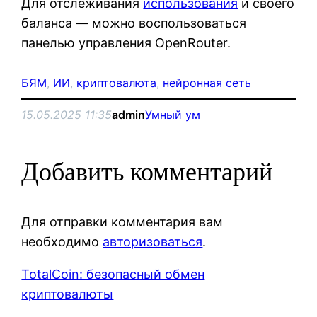
Для отслеживания
использования
и своего
баланса — можно воспользоваться
панелью управления OpenRouter.
БЯМ
, 
ИИ
, 
криптовалюта
, 
нейронная сеть
15.05.2025 11:35
admin
Умный ум
Добавить комментарий
Для отправки комментария вам
необходимо
авторизоваться
.
TotalCoin: безопасный обмен
криптовалюты