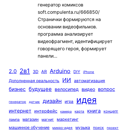
генератор комиксов
soft.compulenta.ru/666850/
Странички формируются на
основании видеофильмов.
программа анализирует
видеофрагмент, идентифицирует
говорящего героя, формирует
панели…
2в1
Arduino
2.0
3D
AR
DIY
iPhone
ИИ
автоматизация
Дополненная реальность
будущее
бизнес
вопрос
велосипед
видео
идея
дизайн
игра
генератор
датчик
интернет
книга
интерфейс
концепт
карта
камера
маркетинг
магазин
лампа
магнит
машинное обучение
музыка
поиск
микро-идея
проект