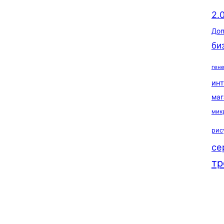
2.
Доп
би
ген
ин
маг
мик
рис
се
тр