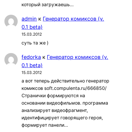
который загружаешь…
admin
к
Генератор комиксов (v.
0.1 beta)
15.03.2012
суть та же )
fedorka
к
Генератор комиксов (v.
0.1 beta)
15.03.2012
а вот теперь действительно генератор
комиксов soft.compulenta.ru/666850/
Странички формируются на
основании видеофильмов. программа
анализирует видеофрагмент,
идентифицирует говорящего героя,
формирует панели…