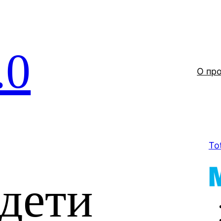
.0
О пр
To
 дети