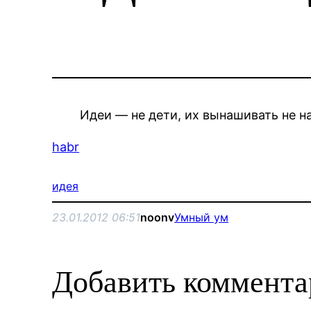
Идеи — не дети, их вынашивать не н
habr
идея
23.01.2012 06:51
noonv
Умный ум
Добавить коммент