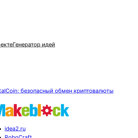
оекте
Генератор идей
talCoin: безопасный обмен криптовалюты
idea2.ru
RoboCraft