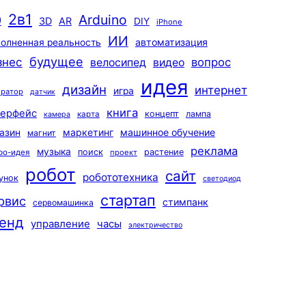
2в1
Arduino
0
3D
AR
DIY
iPhone
ИИ
автоматизация
олненная реальность
будущее
знес
вопрос
велосипед
видео
идея
дизайн
интернет
игра
ератор
датчик
книга
терфейс
концепт
лампа
карта
камера
маркетинг
машинное обучение
азин
магнит
реклама
музыка
поиск
растение
ро-идея
проект
робот
сайт
робототехника
унок
светодиод
стартап
рвис
стимпанк
сервомашинка
енд
управление
часы
электричество