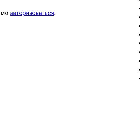
димо
авторизоваться
.