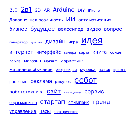
2в1
Arduino
2.0
3D
AR
DIY
iPhone
ИИ
автоматизация
Дополненная реальность
будущее
бизнес
вопрос
велосипед
видео
идея
дизайн
игра
генератор
датчик
интернет
книга
интерфейс
концепт
карта
камера
маркетинг
магазин
лампа
магнит
машинное обучение
музыка
поиск
микро-идея
проект
робот
реклама
растение
рисунок
сайт
сервис
робототехника
светодиод
стартап
тренд
стимпанк
сервомашинка
управление
часы
электричество