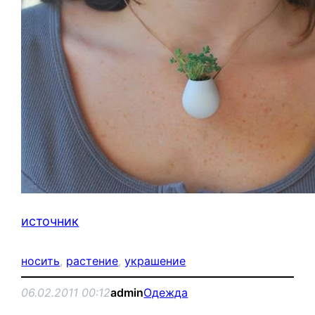
источник
носить
, 
растение
, 
украшение
06.02.2011 00:12
admin
Одежда