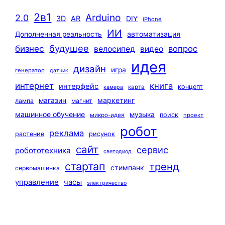
2в1
Arduino
2.0
3D
AR
DIY
iPhone
ИИ
автоматизация
Дополненная реальность
будущее
бизнес
вопрос
велосипед
видео
идея
дизайн
игра
генератор
датчик
интернет
книга
интерфейс
концепт
карта
камера
маркетинг
магазин
лампа
магнит
машинное обучение
музыка
поиск
микро-идея
проект
робот
реклама
растение
рисунок
сайт
сервис
робототехника
светодиод
стартап
тренд
стимпанк
сервомашинка
управление
часы
электричество