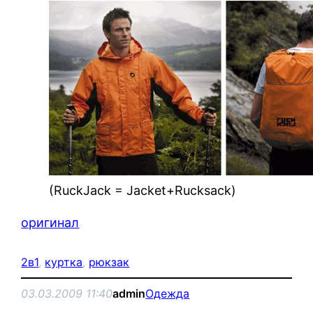
(RuckJack = Jacket+Rucksack)
оригинал
2в1
, 
куртка
, 
рюкзак
03.03.2009 11:40
admin
Одежда