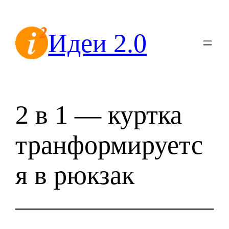
Перейти
к
Идеи 2.0
содержимому
2 в 1 — куртка
транформируетс
я в рюкзак