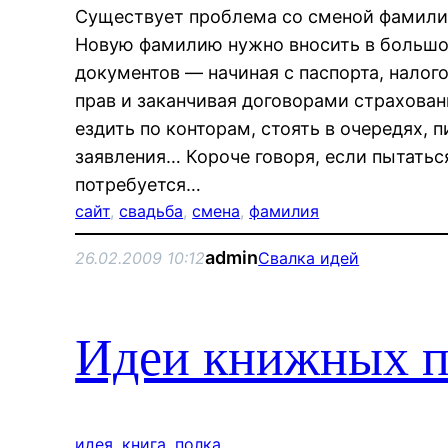
Существует проблема со сменой фамили
Новую фамилию нужно вносить в большо
документов — начиная с паспорта, налог
прав и заканчивая договорами страховани
ездить по конторам, стоять в очередях, 
заявления… Короче говоря, если пытаться 
потребуется…
сайт
, 
свадьба
, 
смена
, 
фамилия
admin
26.02.2009 10:12
Свалка идей
Идеи книжных п
идея
, 
книга
, 
полка