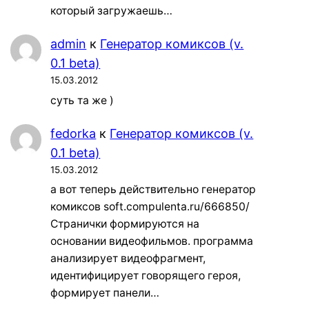
который загружаешь…
admin
к
Генератор комиксов (v.
0.1 beta)
15.03.2012
суть та же )
fedorka
к
Генератор комиксов (v.
0.1 beta)
15.03.2012
а вот теперь действительно генератор
комиксов soft.compulenta.ru/666850/
Странички формируются на
основании видеофильмов. программа
анализирует видеофрагмент,
идентифицирует говорящего героя,
формирует панели…