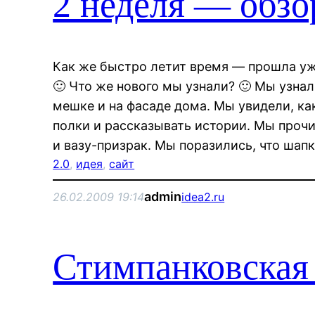
2 неделя — обзо
Как же быстро летит время — прошла уж
🙂 Что же нового мы узнали? 🙂 Мы узнал
мешке и на фасаде дома. Мы увидели, к
полки и рассказывать истории. Мы проч
и вазу-призрак. Мы поразились, что шап
2.0
, 
идея
, 
сайт
admin
26.02.2009 19:14
idea2.ru
Стимпанковская