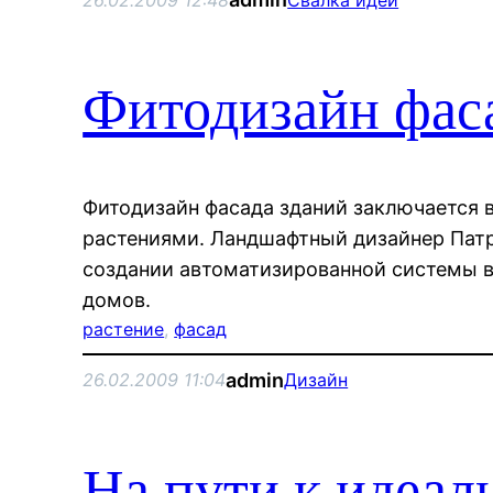
Фитодизайн фас
Фитодизайн фасада зданий заключается 
растениями. Ландшафтный дизайнер Патр
создании автоматизированной системы в
домов.
растение
, 
фасад
admin
26.02.2009 11:04
Дизайн
На пути к идеал