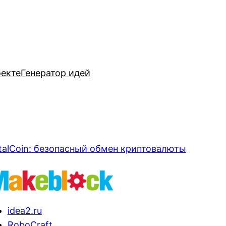
оекте
Генератор идей
talCoin: безопасный обмен криптовалюты
idea2.ru
RoboCraft