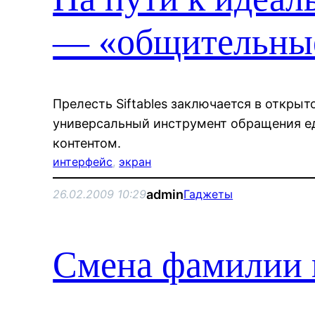
— «общительны
Прелесть Siftables заключается в открыт
универсальный инструмент обращения е
контентом.
интерфейс
, 
экран
admin
26.02.2009 10:29
Гаджеты
Смена фамилии 