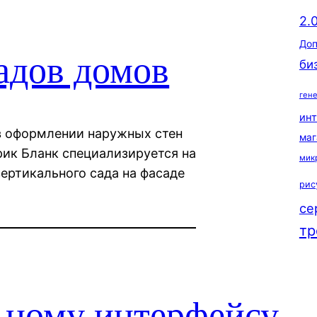
2.
Доп
адов домов
би
ген
ин
в оформлении наружных стен
маг
ик Бланк специализируется на
мик
ертикального сада на фасаде
рис
се
тр
ьному интерфейсу