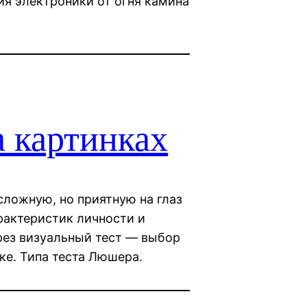
я электроники от огня камина
а картинках
сложную, но приятную на глаз
рактеристик личности и
рез визуальный тест — выбор
ке. Типа теста Люшера.