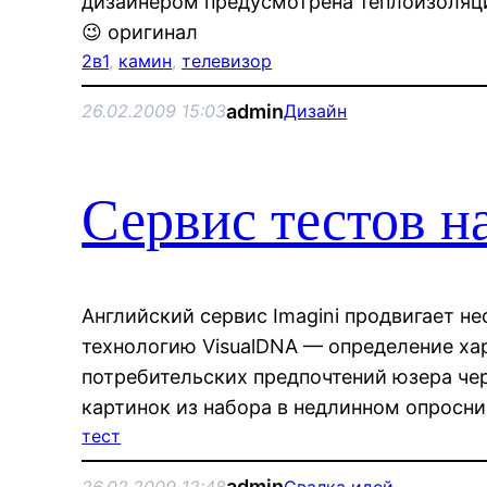
дизайнером предусмотрена теплоизоляци
😉 оригинал
2в1
, 
камин
, 
телевизор
admin
26.02.2009 15:03
Дизайн
Сервис тестов н
Английский сервис Imagini продвигает не
технологию VisualDNA — определение ха
потребительских предпочтений юзера че
картинок из набора в недлинном опросни
тест
admin
26.02.2009 12:48
Свалка идей