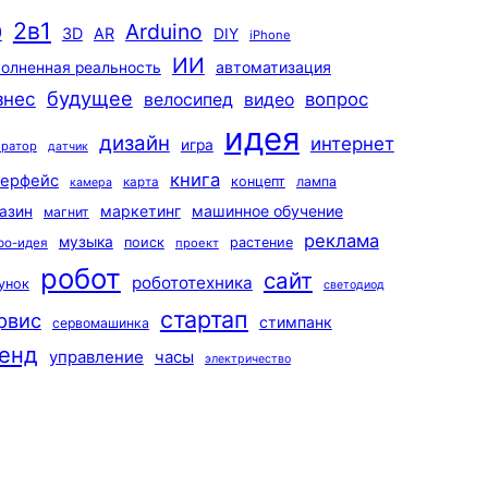
2в1
Arduino
0
3D
AR
DIY
iPhone
ИИ
автоматизация
олненная реальность
будущее
знес
вопрос
велосипед
видео
идея
дизайн
интернет
игра
ератор
датчик
книга
терфейс
концепт
лампа
карта
камера
маркетинг
машинное обучение
азин
магнит
реклама
музыка
поиск
растение
ро-идея
проект
робот
сайт
робототехника
унок
светодиод
стартап
рвис
стимпанк
сервомашинка
енд
управление
часы
электричество