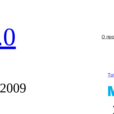
.0
О пр
To
 2009