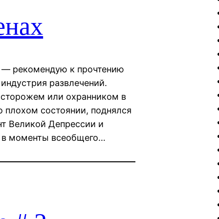
енах
х — рекомендую к прочтению
 индустрия развлечений.
я сторожем или охранником в
о плохом состоянии, поднялся
нт Великой Депрессии и
а в моменты всеобщего…