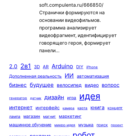
soft.compulenta.ru/666850/
Странички формируются на
основании видеофильмов.
программа анализирует
видеофрагмент, идентифицирует
говорящего героя, формирует
панели…
2в1
Arduino
2.0
3D
AR
DIY
iPhone
ИИ
автоматизация
Дополненная реальность
будущее
бизнес
вопрос
велосипед
видео
идея
дизайн
игра
генератор
датчик
интернет
книга
интерфейс
концепт
карта
камера
маркетинг
магазин
лампа
магнит
машинное обучение
музыка
поиск
микро-идея
проект
робот