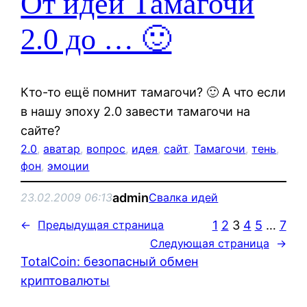
От идеи Тамагочи
2.0 до … 🙂
Кто-то ещё помнит тамагочи? 🙂 А что если
в нашу эпоху 2.0 завести тамагочи на
сайте?
2.0
, 
аватар
, 
вопрос
, 
идея
, 
сайт
, 
Тамагочи
, 
тень
, 
фон
, 
эмоции
admin
23.02.2009 06:13
Свалка идей
1
2
3
4
5
…
7
←
Предыдущая страница
Следующая страница
→
TotalCoin: безопасный обмен
криптовалюты