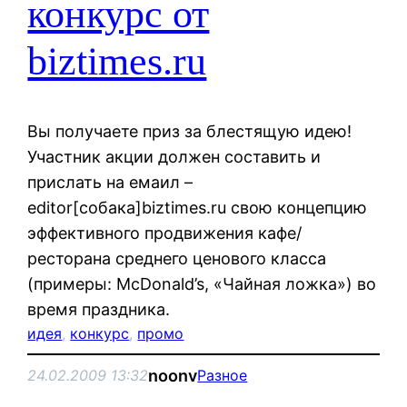
конкурс от
biztimes.ru
Вы получаете приз за блестящую идею!
Участник акции должен составить и
прислать на емаил –
editor[собака]biztimes.ru свою концепцию
эффективного продвижения кафе/
ресторана среднего ценового класса
(примеры: McDonald’s, «Чайная ложка») во
время праздника.
идея
, 
конкурс
, 
промо
noonv
24.02.2009 13:32
Разное