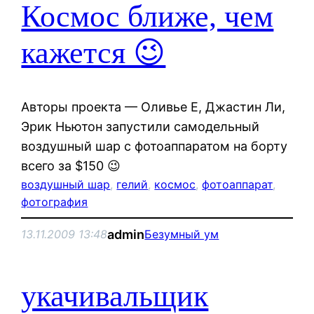
Космос ближе, чем
кажется 😉
Авторы проекта — Оливье Е, Джастин Ли,
Эрик Ньютон запустили самодельный
воздушный шар с фотоаппаратом на борту
всего за $150 😉
воздушный шар
, 
гелий
, 
космос
, 
фотоаппарат
, 
фотография
admin
13.11.2009 13:48
Безумный ум
укачивальщик