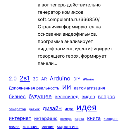
а вот теперь действительно
генератор комиксов
soft.compulenta.ru/666850/
Странички формируются на
основании видеофильмов.
программа анализирует
видеофрагмент, идентифицирует
говорящего героя, формирует
панели…
2в1
Arduino
2.0
3D
AR
DIY
iPhone
ИИ
автоматизация
Дополненная реальность
будущее
бизнес
вопрос
велосипед
видео
идея
дизайн
игра
генератор
датчик
интернет
книга
интерфейс
концепт
карта
камера
маркетинг
магазин
лампа
магнит