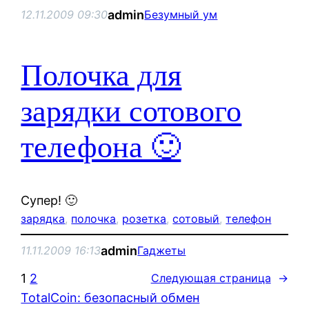
admin
12.11.2009 09:30
Безумный ум
Полочка для
зарядки сотового
телефона 🙂
Супер! 🙂
зарядка
, 
полочка
, 
розетка
, 
сотовый
, 
телефон
admin
11.11.2009 16:13
Гаджеты
1
2
Следующая страница
→
TotalCoin: безопасный обмен