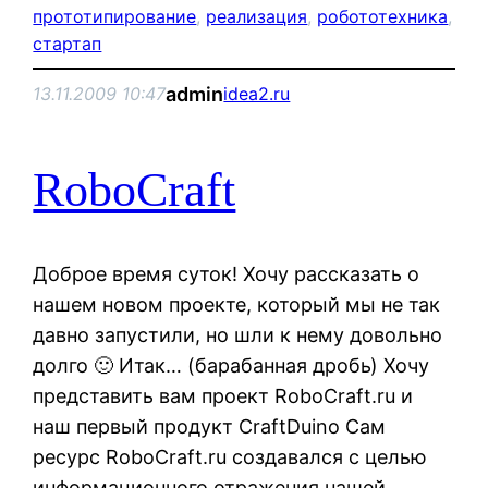
прототипирование
, 
реализация
, 
робототехника
, 
стартап
admin
13.11.2009 10:47
idea2.ru
RoboCraft
Доброе время суток! Хочу рассказать о
нашем новом проекте, который мы не так
давно запустили, но шли к нему довольно
долго 🙂 Итак… (барабанная дробь) Хочу
представить вам проект RoboCraft.ru и
наш первый продукт CraftDuino Сам
ресурс RoboCraft.ru создавался с целью
информационного отражения нашей