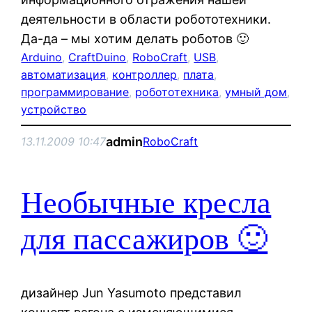
деятельности в области робототехники.
Да-да – мы хотим делать роботов 🙂
Arduino
, 
CraftDuino
, 
RoboCraft
, 
USB
, 
автоматизация
, 
контроллер
, 
плата
, 
программирование
, 
робототехника
, 
умный дом
, 
устройство
admin
13.11.2009 10:47
RoboCraft
Необычные кресла
для пассажиров 🙂
дизайнер Jun Yasumoto представил