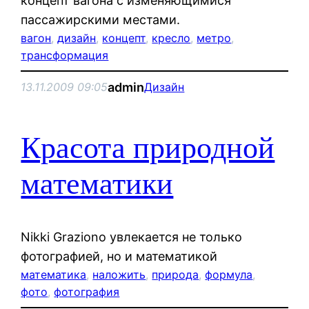
концепт вагона с изменяющимися
пассажирскими местами.
вагон
, 
дизайн
, 
концепт
, 
кресло
, 
метро
, 
трансформация
admin
13.11.2009 09:05
Дизайн
Красота природной
математики
Nikki Graziono увлекается не только
фотографией, но и математикой
математика
, 
наложить
, 
природа
, 
формула
, 
фото
, 
фотография