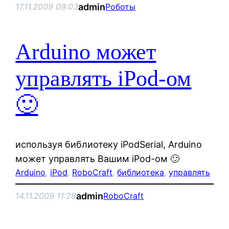
admin
17.11.2009 09:03
Роботы
Arduino может
управлять iPod-ом
🙂
используя библиотеку iPodSerial, Arduino
может управлять Вашим iPod-ом 🙂
Arduino
, 
iPod
, 
RoboCraft
, 
библиотека
, 
управлять
admin
14.11.2009 11:28
RoboCraft