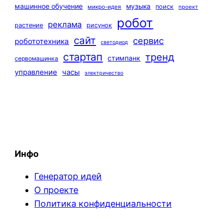
машинное обучение
музыка
поиск
микро-идея
проект
робот
реклама
растение
рисунок
сайт
сервис
робототехника
светодиод
стартап
тренд
стимпанк
сервомашинка
управление
часы
электричество
Инфо
Генератор идей
О проекте
Политика конфиденциальности