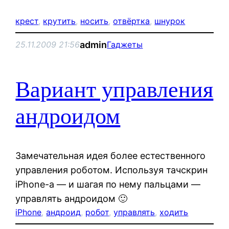
крест
, 
крутить
, 
носить
, 
отвёртка
, 
шнурок
admin
25.11.2009 21:56
Гаджеты
Вариант управления
андроидом
Замечательная идея более естественного
управления роботом. Используя тачскрин
iPhone-а — и шагая по нему пальцами —
управлять андроидом 🙂
iPhone
, 
андроид
, 
робот
, 
управлять
, 
ходить