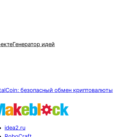
оекте
Генератор идей
talCoin: безопасный обмен криптовалюты
idea2.ru
RoboCraft