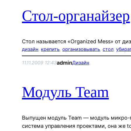
Стол-органайзер
Стол называется «Organized Mess» от ди
дизайн
, 
крепить
, 
организовывать
, 
стол
, 
убира
admin
11.11.2009 12:43
Дизайн
Модуль Team
Выпущен модуль Team — модуль микро-
система управления проектами, она же tod