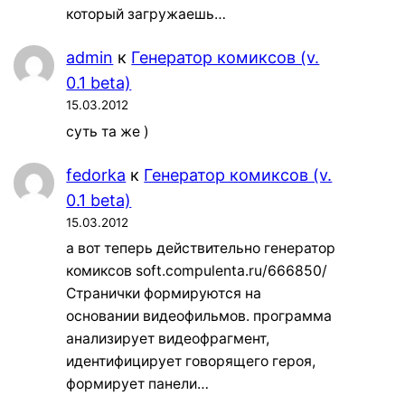
который загружаешь…
admin
к
Генератор комиксов (v.
0.1 beta)
15.03.2012
суть та же )
fedorka
к
Генератор комиксов (v.
0.1 beta)
15.03.2012
а вот теперь действительно генератор
комиксов soft.compulenta.ru/666850/
Странички формируются на
основании видеофильмов. программа
анализирует видеофрагмент,
идентифицирует говорящего героя,
формирует панели…