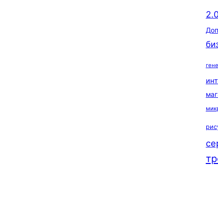
2.
Доп
би
ген
ин
маг
мик
рис
се
тр