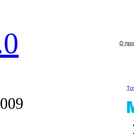
.0
О пр
To
2009