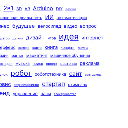
2в1
Arduino
0
3D
AR
DIY
iPhone
ИИ
автоматизация
олненная реальность
будущее
знес
вопрос
велосипед
видео
идея
дизайн
интернет
игра
ератор
датчик
книга
терфейс
концепт
лампа
карта
камера
маркетинг
машинное обучение
азин
магнит
реклама
музыка
поиск
растение
ро-идея
проект
робот
сайт
робототехника
унок
светодиод
стартап
рвис
стимпанк
сервомашинка
енд
управление
часы
электричество