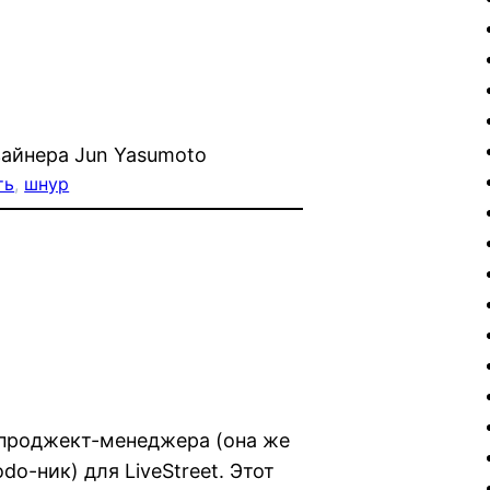
зайнера Jun Yasumoto
ть
, 
шнур
проджект-менеджера (она же
o-ник) для LiveStreet. Этот