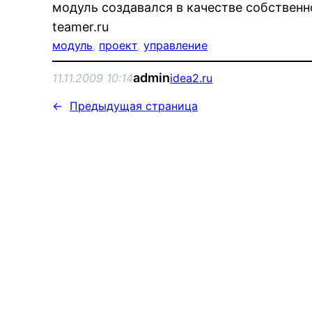
модуль создавался в качестве собственн
teamer.ru
модуль
, 
проект
, 
управление
admin
11.11.2009 10:14
idea2.ru
←
Предыдущая страница