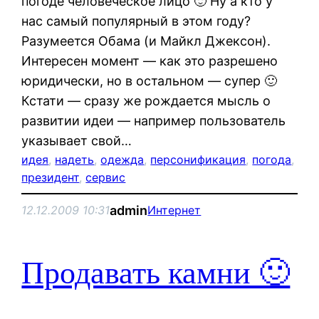
погоде человеческое лицо 🙂 Ну а кто у
нас самый популярный в этом году?
Разумеется Обама (и Майкл Джексон).
Интересен момент — как это разрешено
юридически, но в остальном — супер 🙂
Кстати — сразу же рождается мысль о
развитии идеи — например пользователь
указывает свой…
идея
, 
надеть
, 
одежда
, 
персонификация
, 
погода
, 
президент
, 
сервис
admin
12.12.2009 10:31
Интернет
Продавать камни 🙂