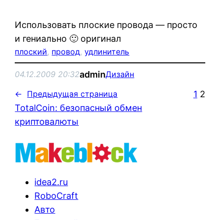
Использовать плоские провода — просто
и гениально 🙂 оригинал
плоский
, 
провод
, 
удлинитель
admin
04.12.2009 20:32
Дизайн
1
2
←
Предыдущая страница
TotalCoin: безопасный обмен
криптовалюты
idea2.ru
RoboCraft
Авто