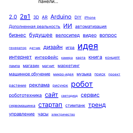
панели…
2в1
Arduino
2.0
3D
AR
DIY
iPhone
ИИ
автоматизация
Дополненная реальность
будущее
бизнес
вопрос
велосипед
видео
идея
дизайн
игра
генератор
датчик
интернет
книга
интерфейс
концепт
карта
камера
маркетинг
магазин
лампа
магнит
машинное обучение
музыка
поиск
микро-идея
проект
робот
реклама
растение
рисунок
сайт
сервис
робототехника
светодиод
стартап
тренд
стимпанк
сервомашинка
управление
часы
электричество