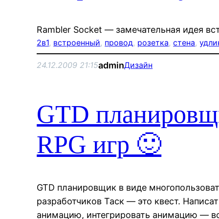
Rambler Socket — замечательная идея вст
2в1
, 
встроенный
, 
провод
, 
розетка
, 
стена
, 
удли
admin
24.12.2009 21:15
Дизайн
GTD планировщи
RPG игр 🙂
GTD планировщик в виде многопользова
разработчиков Таск — это квест. Написат
анимацию, интегрировать анимацию — вс