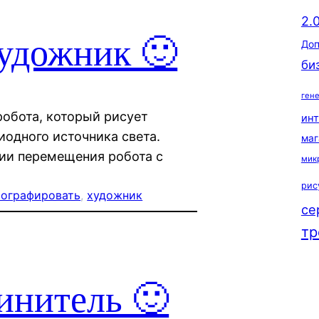
2.
художник 🙂
Доп
би
ген
робота, который рисует
ин
одного источника света.
маг
ии перемещения робота с
мик
рис
тографировать
, 
художник
се
тр
инитель 🙂