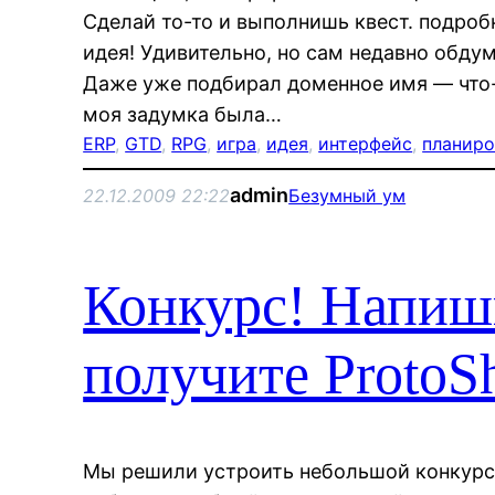
Сделай то-то и выполнишь квест. подроб
идея! Удивительно, но сам недавно обду
Даже уже подбирал доменное имя — что-
моя задумка была…
ERP
, 
GTD
, 
RPG
, 
игра
, 
идея
, 
интерфейс
, 
планир
admin
22.12.2009 22:22
Безумный ум
Конкурс! Напиши
получите ProtoSh
Мы решили устроить небольшой конкурс