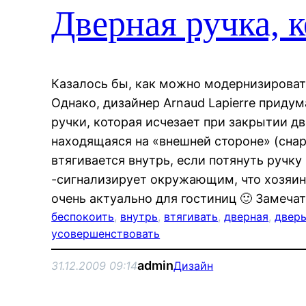
Дверная ручка, к
Казалось бы, как можно модернизирова
Однако, дизайнер Arnaud Lapierre приду
ручки, которая исчезает при закрытии дв
находящаяся на «внешней стороне» (сна
втягивается внутрь, если потянуть ручку 
-сигнализирует окружающим, что хозяин
очень актуально для гостиниц 🙂 Замеч
беспокоить
, 
внутрь
, 
втягивать
, 
дверная
, 
двер
усовершенствовать
admin
31.12.2009 09:14
Дизайн