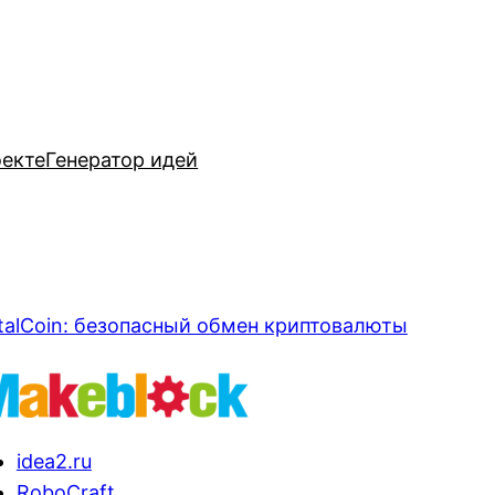
оекте
Генератор идей
talCoin: безопасный обмен криптовалюты
idea2.ru
RoboCraft