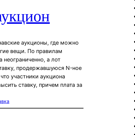
аукцион
навские аукционы, где можно
огие вещи. По правилам
а неограниченно, а лот
ставку, продержавшуюся N-ное
 что участники аукциона
ысить ставку, причем плата за
авка