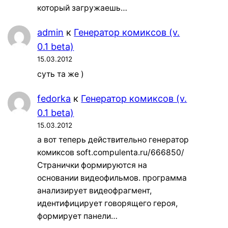
который загружаешь…
admin
к
Генератор комиксов (v.
0.1 beta)
15.03.2012
суть та же )
fedorka
к
Генератор комиксов (v.
0.1 beta)
15.03.2012
а вот теперь действительно генератор
комиксов soft.compulenta.ru/666850/
Странички формируются на
основании видеофильмов. программа
анализирует видеофрагмент,
идентифицирует говорящего героя,
формирует панели…