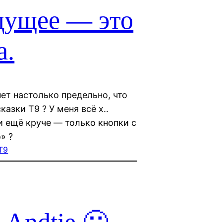
дущее — это
а.
ет настолько предельно, что
азки Т9 ? У меня всё х..
и ещё круче — только кнопки с
» ?
Т9