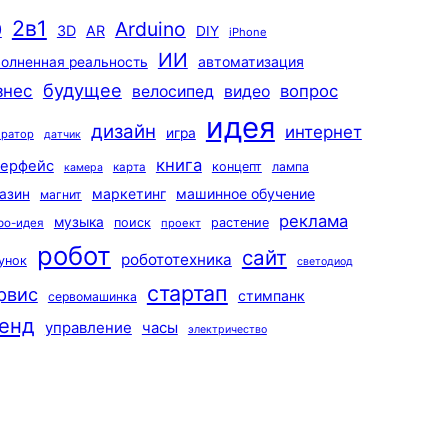
2в1
Arduino
0
3D
AR
DIY
iPhone
ИИ
автоматизация
олненная реальность
будущее
знес
вопрос
велосипед
видео
идея
дизайн
интернет
игра
ератор
датчик
книга
терфейс
концепт
лампа
карта
камера
маркетинг
машинное обучение
азин
магнит
реклама
музыка
поиск
растение
ро-идея
проект
робот
сайт
робототехника
унок
светодиод
стартап
рвис
стимпанк
сервомашинка
енд
управление
часы
электричество