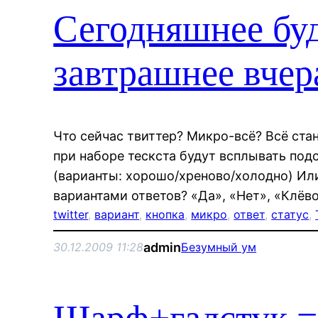
Сегодняшнее бу
завтрашнее вчер
Что сейчас твиттер? Микро-всё? Всё стан
при наборе тескста будут всплывать подск
(варианты: хорошо/хреново/холодно) Ил
вариантами ответов? «Да», «Нет», «Клёво
twitter
, 
вариант
, 
кнопка
, 
микро
, 
ответ
, 
статус
, 
admin
30.12.2009 11:28
Безумный ум