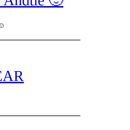
Andtie 🙂
🙂
EAR