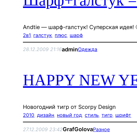
Шарф+галстук = 
Andtie — шарф-галстук! Суперская идея! 
2в1
, 
галстук
, 
плюс
, 
шарф
admin
28.12.2009 21:16
Одежда
HAPPY NEW Y
Новогодний тигр от Scorpy Design
2010
, 
дизайн
, 
новый год
, 
стиль
, 
тигр
, 
шрифт
GrafGolova
27.12.2009 23:42
Разное