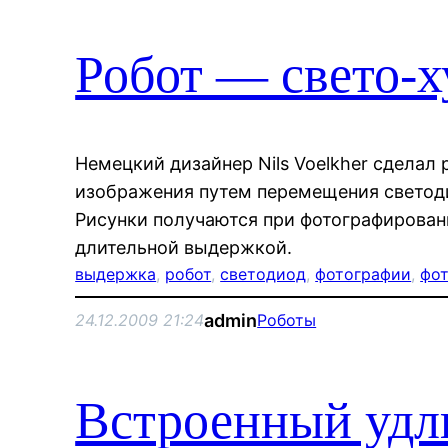
Робот — свето-
Немецкий дизайнер Nils Voelkher сделал 
изображения путем перемещения светоди
Рисунки получаются при фотографирован
длительной выдержкой.
выдержка
, 
робот
, 
светодиод
, 
фотографии
, 
фо
admin
24.12.2009 21:24
Роботы
Встроенный удл