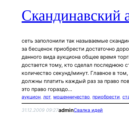
Скандинавский 
сеть заполонили так называемые сканди
за бесценок приобрести достаточно дор
данного вида аукциона общее время торг
достается тому, кто сделал последнюю 
количество секунд/минут. Главное в том,
должны платить каждый раз за право пов
это право гораздо…
аукцион
, 
лот
, 
мошенничество
, 
приобрести
, 
ст
admin
31.12.2009 09:27
Свалка идей