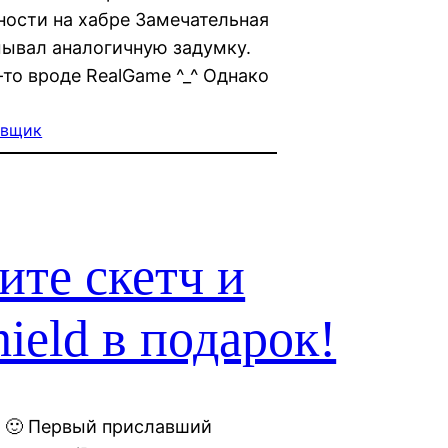
ности на хабре Замечательная
мывал аналогичную задумку.
то вроде RealGame ^_^ Однако
овщик
те скетч и
ield в подарок!
 🙂 Первый приславший