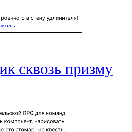
роенного в стену удлинителя!
нитель
к сквозь призму
тельской RPG для команд
ь компонент, нарисовать
е это атомарные квесты.