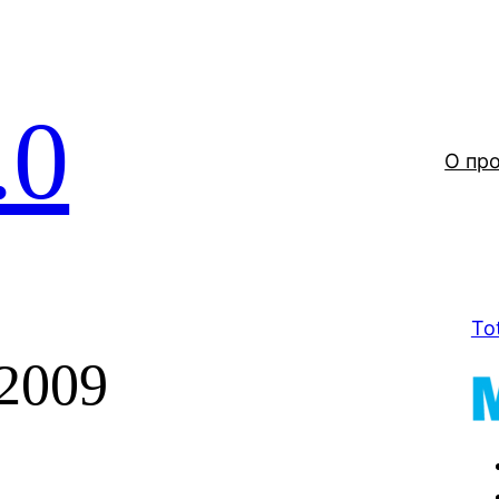
.0
О пр
To
2009