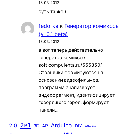
15.03.2012
суть та же )
fedorka
к
Генератор комиксов
(v. 0.1 beta)
15.03.2012
а вот теперь действительно
генератор комиксов
soft.compulenta.ru/666850/
Странички формируются на
основании видеофильмов.
программа анализирует
видеофрагмент, идентифицирует
говорящего героя, формирует
панели…
2в1
Arduino
2.0
3D
AR
DIY
iPhone