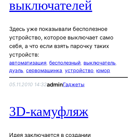
выключателей
Здесь уже показывали бесполезное
устройство, которое выключает само
себя, а что если взять парочку таких
устройств:
автоматизация
, 
бесполезный
, 
выключатель
, 
дуэль
, 
сервомашинка
, 
устройство
, 
юмор
admin
05.11.2010 14:32
Гаджеты
3D-камуфляж
Идея заключается в создании