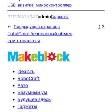
USB
, 
визитка
, 
микроконтроллер
admin
01.11.2010 23:27
Гаджеты
1
2
←
Предыдущая страница
TotalCoin: безопасный обмен
криптовалюты
idea2.ru
RoboCraft
Авто
Безумный ум
Будущее здесь
Гаджеты