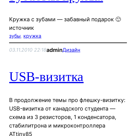
Кружка с зубами — забавный подарок 🙂
источник
зубы
, 
кружка
admin
03.11.2010 22:18
Дизайн
USB-визитка
В продолжение темы про флешку-визитку:
USB-визитка от канадского студента —
схема из 3 резисторов, 1 конденсатора,
cтабилитрона и микроконтроллера
ATtiny85