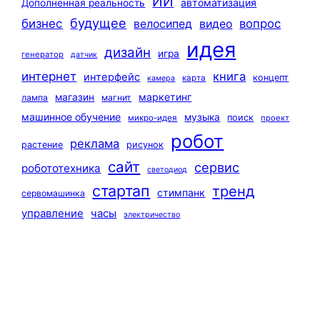
ИИ
автоматизация
Дополненная реальность
будущее
бизнес
вопрос
велосипед
видео
идея
дизайн
игра
генератор
датчик
интернет
книга
интерфейс
концепт
карта
камера
маркетинг
магазин
лампа
магнит
машинное обучение
музыка
поиск
микро-идея
проект
робот
реклама
растение
рисунок
сайт
сервис
робототехника
светодиод
стартап
тренд
стимпанк
сервомашинка
управление
часы
электричество