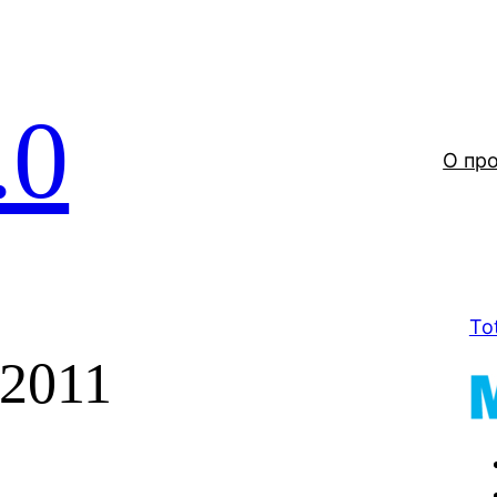
.0
О пр
To
 2011