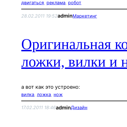
двигаться
, 
реклама
, 
робот
admin
28.02.2011 19:52
Маркетинг
Оригинальная ко
ложки, вилки и 
а вот как это устроено:
вилка
, 
ложка
, 
нож
admin
17.02.2011 18:46
Дизайн