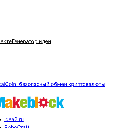
оекте
Генератор идей
talCoin: безопасный обмен криптовалюты
idea2.ru
RoboCraft