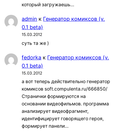
который загружаешь…
admin
к
Генератор комиксов (v.
0.1 beta)
15.03.2012
суть та же )
fedorka
к
Генератор комиксов (v.
0.1 beta)
15.03.2012
а вот теперь действительно генератор
комиксов soft.compulenta.ru/666850/
Странички формируются на
основании видеофильмов. программа
анализирует видеофрагмент,
идентифицирует говорящего героя,
формирует панели…