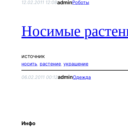
admin
12.02.2011 12:08
Роботы
Носимые растен
источник
носить
, 
растение
, 
украшение
admin
06.02.2011 00:12
Одежда
Инфо