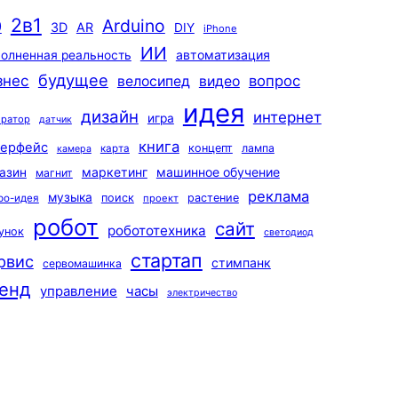
2в1
Arduino
0
3D
AR
DIY
iPhone
ИИ
автоматизация
олненная реальность
будущее
знес
вопрос
велосипед
видео
идея
дизайн
интернет
игра
ератор
датчик
книга
терфейс
концепт
лампа
карта
камера
маркетинг
машинное обучение
азин
магнит
реклама
музыка
поиск
растение
ро-идея
проект
робот
сайт
робототехника
унок
светодиод
стартап
рвис
стимпанк
сервомашинка
енд
управление
часы
электричество