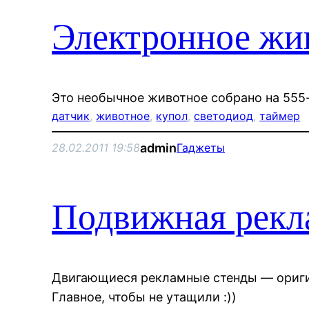
Электронное жи
Это необычное животное собрано на 555
датчик
, 
животное
, 
купол
, 
светодиод
, 
таймер
admin
28.02.2011 19:58
Гаджеты
Подвижная рекл
Двигающиеся рекламные стенды — ориги
Главное, чтобы не утащили :))