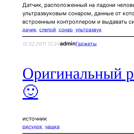
Датчик, расположенный на ладони челов
ультразвуковым сонаром, данные от кот
встроенным контроллером и выдавать сиг
дачик
, 
слепой
, 
сонар
, 
ультразвук
admin
12.02.2011 12:24
Гаджеты
Оригинальный р
🙂
источник
рисунок
, 
чашка