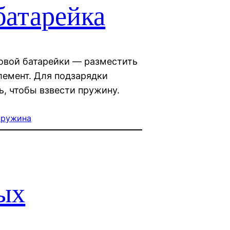
батарейка
овой батарейки — разместить
емент. Для подзарядки
ь, чтобы взвести пружину.
пружина
ых