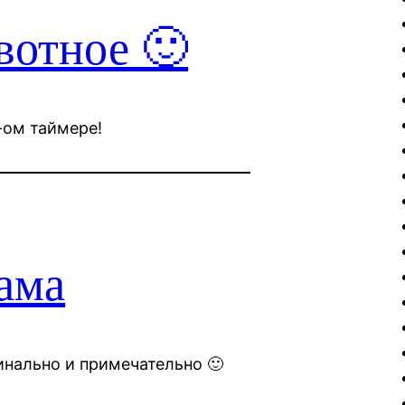
вотное 🙂
-ом таймере!
ама
нально и примечательно 🙂