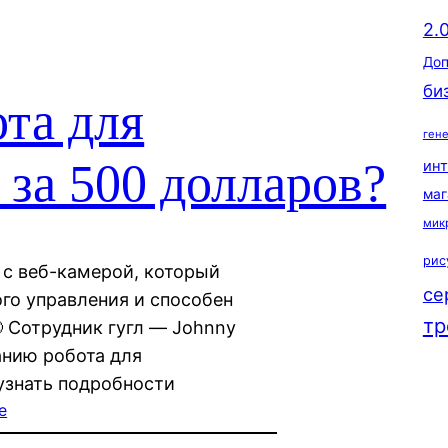
2.
Доп
би
ота для
ген
 за 500 долларов?
ин
маг
мик
рис
 с веб-камерой, который
се
го управления и способен
тр
 Сотрудник гугл — Johnny
анию робота для
 узнать подробности
е