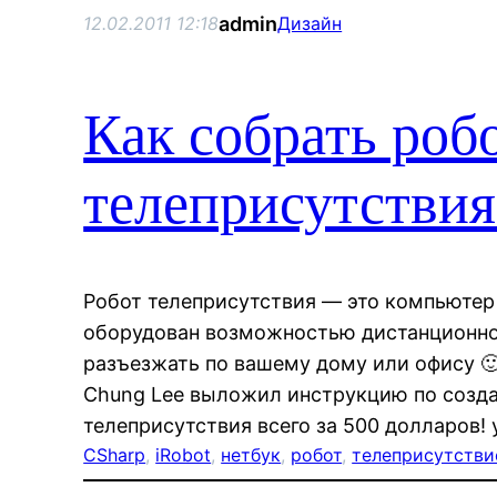
admin
12.02.2011 12:18
Дизайн
Как собрать роб
телеприсутствия
Робот телеприсутствия — это компьютер
оборудован возможностью дистанционно
разъезжать по вашему дому или офису 
Chung Lee выложил инструкцию по созд
телеприсутствия всего за 500 долларов!
CSharp
, 
iRobot
, 
нетбук
, 
робот
, 
телеприсутстви