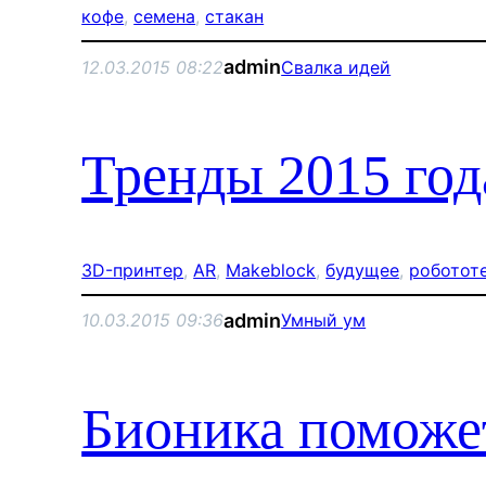
кофе
, 
семена
, 
стакан
admin
12.03.2015 08:22
Свалка идей
Тренды 2015 год
3D-принтер
, 
AR
, 
Makeblock
, 
будущее
, 
роботот
admin
10.03.2015 09:36
Умный ум
Бионика поможе