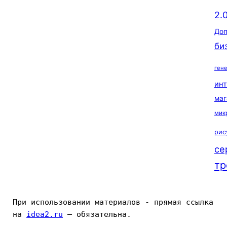
2.
Доп
би
ген
ин
маг
мик
рис
се
тр
При использовании материалов - прямая ссылка 
на 
idea2.ru
 — обязательна.