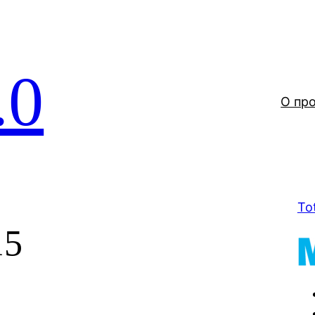
.0
О пр
To
15