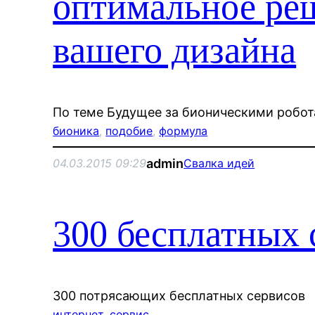
оптимальное ре
вашего дизайна
По теме Будущее за бионическими робо
бионика
, 
подобие
, 
формула
admin
04.03.2015 09:29
Свалка идей
300 бесплатных 
300 потрясающих бесплатных сервисов
интернет
, 
сервис