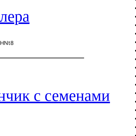
лера
aHNt8
нчик с семенами