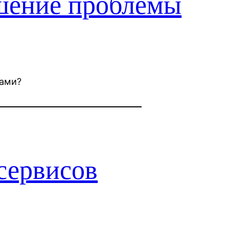
шение проблемы
тами?
сервисов