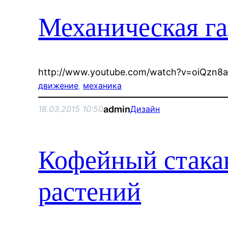
Механическая га
http://www.youtube.com/watch?v=oiQzn8
движение
, 
механика
admin
18.03.2015 10:50
Дизайн
Кофейный стака
растений