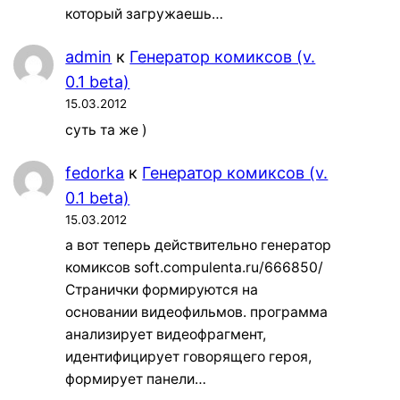
который загружаешь…
admin
к
Генератор комиксов (v.
0.1 beta)
15.03.2012
суть та же )
fedorka
к
Генератор комиксов (v.
0.1 beta)
15.03.2012
а вот теперь действительно генератор
комиксов soft.compulenta.ru/666850/
Странички формируются на
основании видеофильмов. программа
анализирует видеофрагмент,
идентифицирует говорящего героя,
формирует панели…