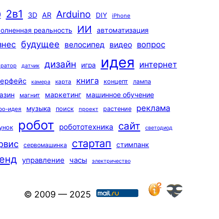
2в1
Arduino
0
3D
AR
DIY
iPhone
ИИ
автоматизация
олненная реальность
будущее
знес
вопрос
велосипед
видео
идея
дизайн
интернет
игра
ератор
датчик
книга
терфейс
концепт
лампа
карта
камера
маркетинг
машинное обучение
азин
магнит
реклама
музыка
поиск
растение
ро-идея
проект
робот
сайт
робототехника
унок
светодиод
стартап
рвис
стимпанк
сервомашинка
енд
управление
часы
электричество
© 2009 — 2025