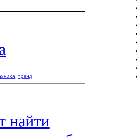
а
ехника
, 
тренд
т найти