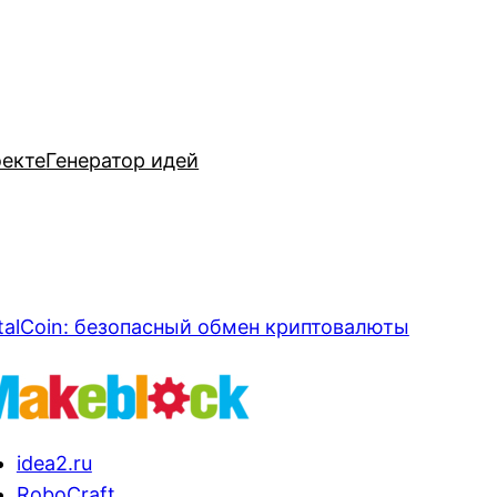
оекте
Генератор идей
talCoin: безопасный обмен криптовалюты
idea2.ru
RoboCraft