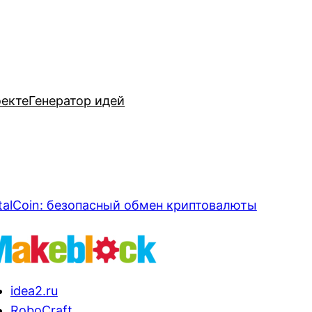
оекте
Генератор идей
talCoin: безопасный обмен криптовалюты
idea2.ru
RoboCraft