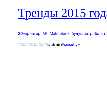
Тренды 2015 год
3D-принтер
, 
AR
, 
Makeblock
, 
будущее
, 
роботот
admin
10.03.2015 09:36
Умный ум