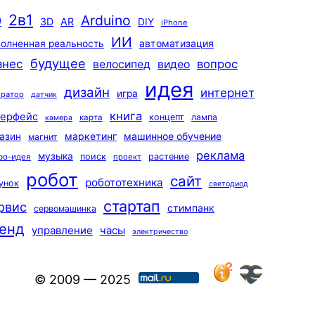
2в1
Arduino
0
3D
AR
DIY
iPhone
ИИ
автоматизация
олненная реальность
будущее
знес
вопрос
велосипед
видео
идея
дизайн
интернет
игра
ератор
датчик
книга
терфейс
концепт
лампа
карта
камера
маркетинг
машинное обучение
азин
магнит
реклама
музыка
поиск
растение
ро-идея
проект
робот
сайт
робототехника
унок
светодиод
стартап
рвис
стимпанк
сервомашинка
енд
управление
часы
электричество
© 2009 — 2025