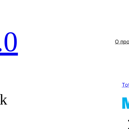
.0
О пр
To
k