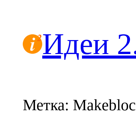
Перейти
к
содержимому
Идеи 2
Метка:
Makebloc