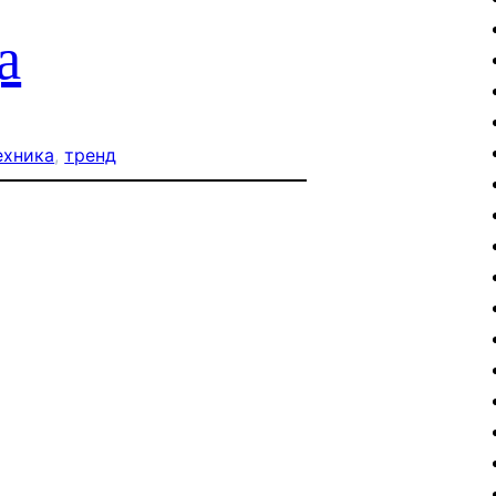
а
ехника
, 
тренд