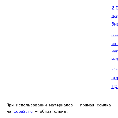
2.
Доп
би
ген
ин
маг
мик
рис
се
тр
При использовании материалов - прямая ссылка 
на 
idea2.ru
 — обязательна.