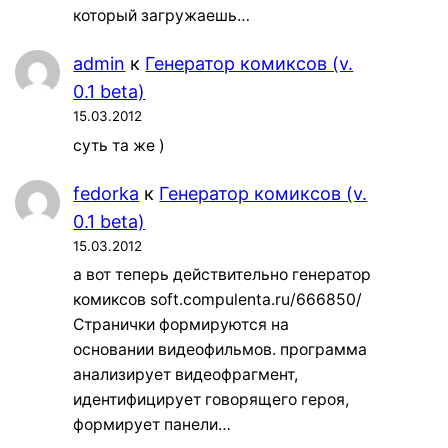
который загружаешь…
admin
к
Генератор комиксов (v.
0.1 beta)
15.03.2012
суть та же )
fedorka
к
Генератор комиксов (v.
0.1 beta)
15.03.2012
а вот теперь действительно генератор
комиксов soft.compulenta.ru/666850/
Странички формируются на
основании видеофильмов. программа
анализирует видеофрагмент,
идентифицирует говорящего героя,
формирует панели…